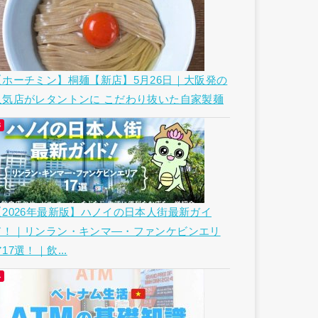
【ホーチミン】桐麺【新店】5月26日｜大阪発の
人気店がレタントンに こだわり抜いた自家製麺
【2026年最新版】ハノイの日本人街最新ガイ
ド！｜リンラン・キンマ―・ファンケビンエリ
17選！｜飲...