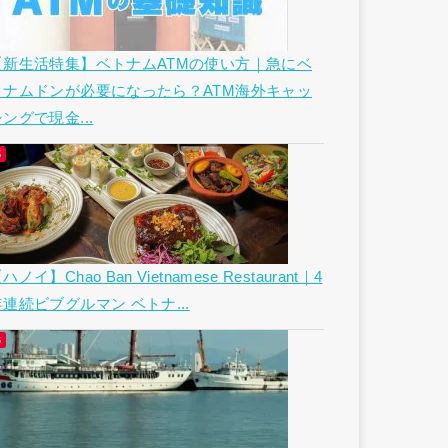
【新生活特集】ベトナムATMの使い方｜急にベ
トナムドンが必要になったら？ATM海外キャッ
ングで現金...
ハノイ】Chao Ban Vietnamese Restaurant｜4
年連続ビブグルマン ベトナ...