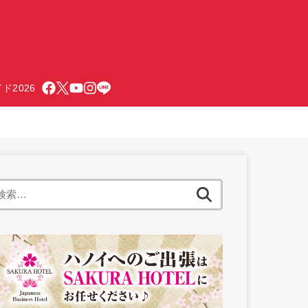
ド2026
検
索: