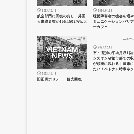
2023.12.12
2024.01.31
航空部門に回復の兆し、外国
聴覚障害者の機会を増や
人来訪者数が4月は502％拡大
ミュニケーションバリア
ーカフェ
ニュース記事
ニュー
2023.12.12
市・省別の平均月収1位
ンズオン省都市部での収
が顕著に現れる｜週末に
たい！ベトナム時事ネタ
2023.12.13
旧正月ホリデー、観光回復