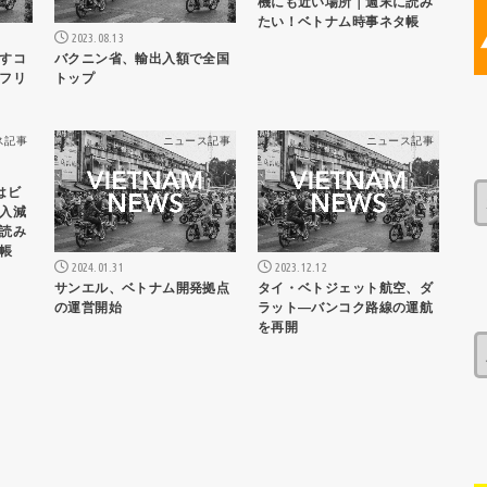
機にも近い場所｜週末に読み
たい！ベトナム時事ネタ帳
2023.08.13
すコ
バクニン省、輸出入額で全国
フリ
トップ
ス記事
ニュース記事
ニュース記事
はビ
入減
読み
帳
2024.01.31
2023.12.12
サンエル、ベトナム開発拠点
タイ・ベトジェット航空、ダ
の運営開始
ラット―バンコク路線の運航
を再開