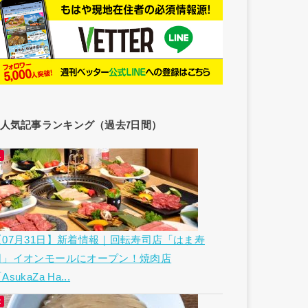
人気記事ランキング（過去7日間）
【07月31日】新着情報｜回転寿司店「はま寿
司」イオンモールにオープン！焼肉店
AsukaZa Ha...