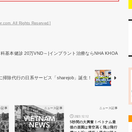
r.com. All Rights Reserved.]
基本健診 20万VND～|インプラント治療ならNHA KHOA
掃除代行の日系サービス「sharejob」誕生！
ス記事
ニュース記事
ニュース記事
2023.12.12
5秒間の大興奮！ベトナム最
後の楽園は青空高く飛ぶ飛行