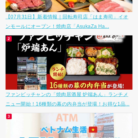
【07月31日】新着情報｜回転寿司店「はま寿司」イオ
ンモールにオープン！焼肉店「AsukaZa Ha...
ファンビッチャンの「焼肉居酒屋 炉端あん」ランチメ
ニュー開始！16種類の幕の内弁当が登場！お得な1品...