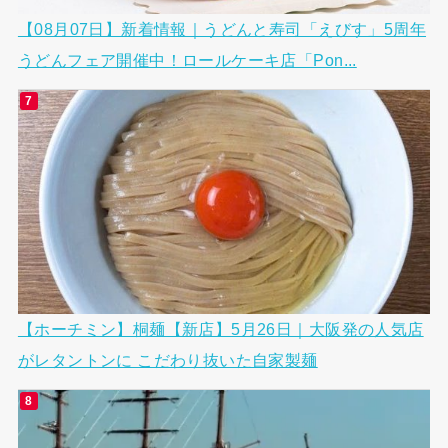
【08月07日】新着情報｜うどんと寿司「えびす」5周年
うどんフェア開催中！ロールケーキ店「Pon...
【ホーチミン】桐麺【新店】5月26日｜大阪発の人気店
がレタントンに こだわり抜いた自家製麺