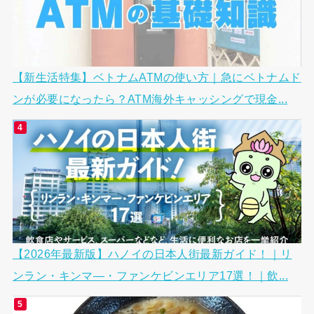
【新生活特集】ベトナムATMの使い方｜急にベトナムド
ンが必要になったら？ATM海外キャッシングで現金...
【2026年最新版】ハノイの日本人街最新ガイド！｜リ
ンラン・キンマ―・ファンケビンエリア17選！｜飲...