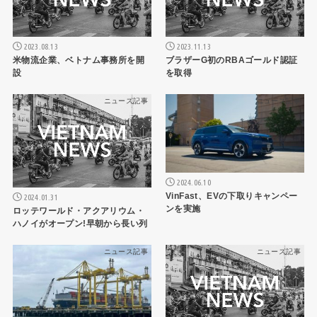
2023.08.13
2023.11.13
米物流企業、ベトナム事務所を開
ブラザーG初のRBAゴールド認証
設
を取得
ニュース記事
ニュース記事
2024.06.10
VinFast、EVの下取りキャンペー
2024.01.31
ンを実施
ロッテワールド・アクアリウム・
ハノイがオープン!早朝から長い列
ニュース記事
ニュース記事