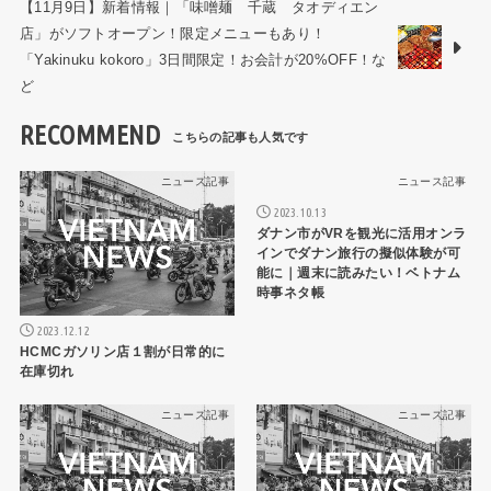
【11月9日】新着情報｜「味噌麺 千蔵 タオディエン
店」がソフトオープン！限定メニューもあり！
「Yakinuku kokoro」3日間限定！お会計が20%OFF！な
ど
RECOMMEND
ニュース記事
ニュース記事
2023.10.13
ダナン市がVRを観光に活用オンラ
インでダナン旅行の擬似体験が可
能に｜週末に読みたい！ベトナム
時事ネタ帳
2023.12.12
HCMCガソリン店１割が日常的に
在庫切れ
ニュース記事
ニュース記事