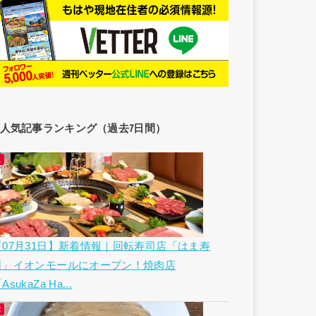
人気記事ランキング（過去7日間）
【07月31日】新着情報｜回転寿司店「はま寿
司」イオンモールにオープン！焼肉店
AsukaZa Ha...