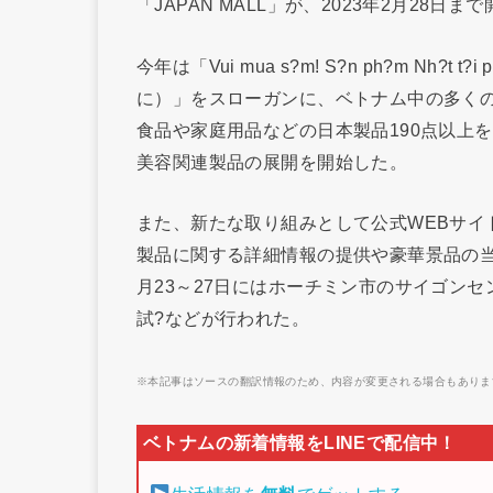
「JAPAN MALL」が、2023年2月28日
今年は「Vui mua s?m! S?n ph?m Nh?
に）」をスローガンに、ベトナム中の多くの
食品や家庭用品などの日本製品190点以上
美容関連製品の展開を開始した。
また、新たな取り組みとして公式WEBサイト（https
製品に関する詳細情報の提供や豪華景品の当
月23～27日にはホーチミン市のサイゴン
試?などが行われた。
※本記事はソースの翻訳情報のため、内容が変更される場合もありま