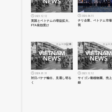
2026.06.15
2023.12.12
チリ企業、ベトナム市場
英国とベトナムの増益拡大、
視
FTA発効受け
ニュース記事
ニュー
2024.01.31
2023.12.12
対日バナナ輸出、見通し明る
サイゴン動植物園、売上
く
録