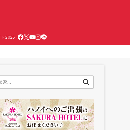
ド2026
検
索: