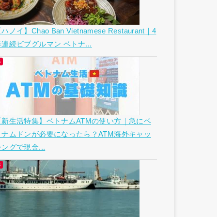
ハノイ】Chao Ban Vietnamese Restaurant｜4
年連続ビブグルマン ベトナ...
【新生活特集】ベトナムATMの使い方｜急にベ
トナムドンが必要になったら？ATM海外キャッ
ングで現金...