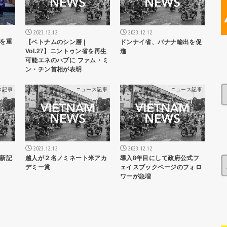
2023.12.12
2023.12.12
を重
【ベトナムのシン層 |
ドンナイ省、バナナ輸出を促
Vol.27】ニントゥン省を再生
進
可能エネのハブに ファム・ミ
ン・チン首相が表明
ス記事
ニュース記事
ニュース記事
2023.12.12
2023.12.12
新記
越人が２名ノミネート米アカ
導入8年目にして政府公式フ
デミー賞
ェイスブックページのフォロ
ワーが急増