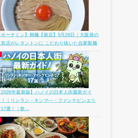
【ホーチミン】桐麺【新店】5月26日｜大阪発の
人気店がレタントンに こだわり抜いた自家製麺
【2026年最新版】ハノイの日本人街最新ガイ
ド！｜リンラン・キンマ―・ファンケビンエリ
17選！｜飲...