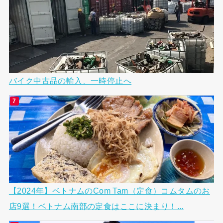
バイク中古品の輸入、一時停止へ
【2024年】ベトナムのCom Tam（定食）コムタムのお
店9選！ベトナム南部の定食はここに決まり！...