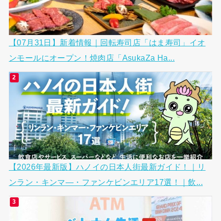
【07月31日】新着情報｜回転寿司店「はま寿司」イオ
ンモールにオープン！焼肉店「AsukaZa Ha...
【2026年最新版】ハノイの日本人街最新ガイド！｜リ
ンラン・キンマ―・ファンケビンエリア17選！｜飲...