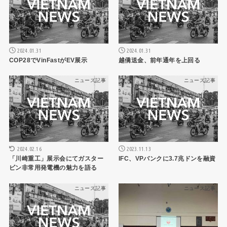
2024.01.31
2024.01.31
COP28でVinFastがEV展示
越僑送金、前年通年を上回る
ニュース記事
ニュース記事
2024.02.16
2023.11.13
「川崎重工」展示会にてガスター
IFC、VPバンクに3.7兆ドンを融資
ビン非常用発電機の魅力を語る
ニュース記事
ニュース記事