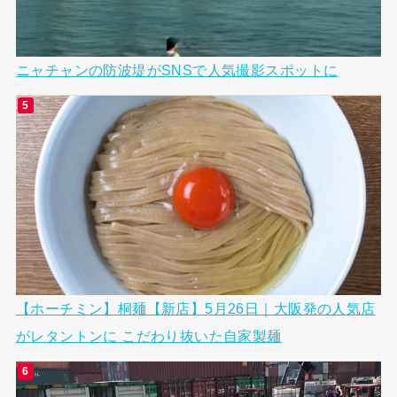
ニャチャンの防波堤がSNSで人気撮影スポットに
【ホーチミン】桐麺【新店】5月26日｜大阪発の人気店
がレタントンに こだわり抜いた自家製麺