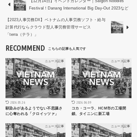
【12月14日】イベントカレンダー｜Saigon Noodles
Festival！Danang International Big Day-Out 2023など
【2023人事労務DX】ベトナムの人事労務ソフト・給与
計算代行ならクラウド型人事労務管理サービス
「terra（テラ）」
RECOMMEND
ニュース記事
ニュース記事
2026.05.26
2026.06.09
馴染みがあるようでない不思議さ
コカ・コーラ、HCM市の工場閉
に心奪われる「クロイッツァ」
鎖、タイニンに新工場
ニュース記事
ニュース記事