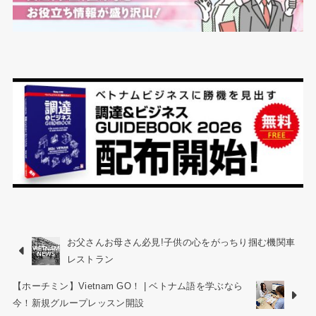
お父さんお母さん必見!子供の心をがっちり掴む機関車
レストラン
【ホーチミン】Vietnam GO！ | ベトナム語を学ぶなら
今！新規グループレッスン開設