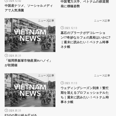
2024.12.02
中国電力大手、ベトナムの鉄道開
中国産ナツメ、ソーシャルメディ
発に積極姿勢
アで人気沸騰
ニュース記事
ニュース記事
2023.12.13
墓石のプラークがデコレーショ
ン!?奇妙なカフェの真相はいかに?
｜週末に読みたい！ベトナム時事
ネタ帳
2024.01.31
「福岡県飯塚市物産展inハノイ」
が初開催
ニュース記事
ニュース記事
2023.11.13
ウェディングシーズン到来！繁忙
期を迎えるプロフェッショナルた
ち｜週末に読みたい！ベトナム時
事ネタ帳
2024.01.31
ESGの取り組み広がる