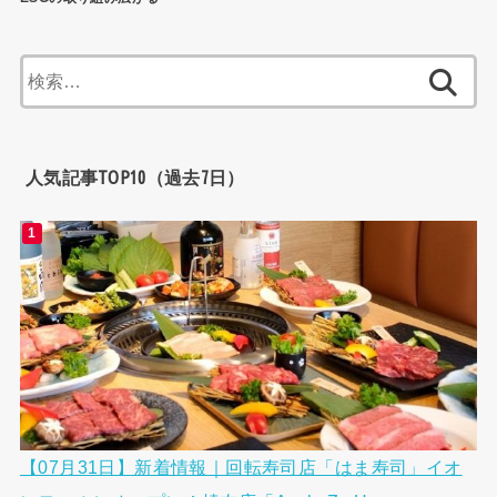
検
索:
人気記事TOP10（過去7日）
【07月31日】新着情報｜回転寿司店「はま寿司」イオ