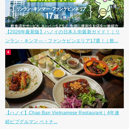
【2026年最新版】ハノイの日本人街最新ガイド！｜リ
ンラン・キンマ―・ファンケビンエリア17選！｜飲...
【ハノイ】Chao Ban Vietnamese Restaurant｜4年連
続ビブグルマン ベトナ...