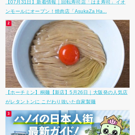
【07月31日】新着情報｜回転寿司店「はま寿司」イオ
ンモールにオープン！焼肉店「AsukaZa Ha...
【ホーチミン】桐麺【新店】5月26日｜大阪発の人気店
がレタントンに こだわり抜いた自家製麺