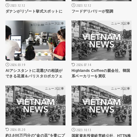
2023.12.12
2023.12.12
ダナンがリゾート挙式スポットに
フードデリバリーが堅調
ニュース記事
ニュース記事
2026.03.19
2026.07.14
AIアシスタントに花選びの相談が
Highlands Coffeeの親会社、韓国
できる花屋＆バリスタロボカフェ
系ベーカリーを買収
ニュース記事
ニュース記事
2026.05.20
2023.10.13
約3,600万円分の”金の花”を妻にプ
国家資本投資経営総公社、HTTN株