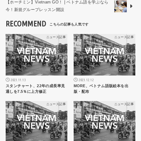
【ホーチミン】Vietnam GO！ | ベトナム語を学ぶなら
今！新規グループレッスン開設
RECOMMEND
ニュース記事
ニュース記事
2023.11.13
2023.12.12
スタンチャート、22年の成長率見
MORE、ベトナム語版絵本を出
通しを7.5％に上方修正
版・配布
ニュース記事
ニュース記事