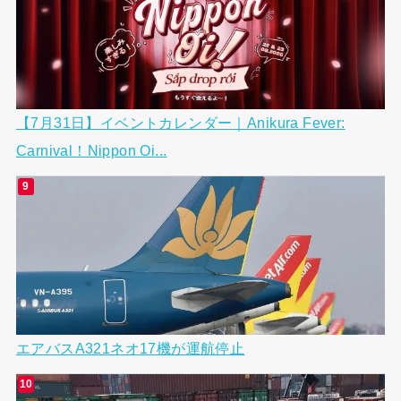
【7月31日】イベントカレンダー｜Anikura Fever:
Carnival！Nippon Oi...
エアバスA321ネオ17機が運航停止