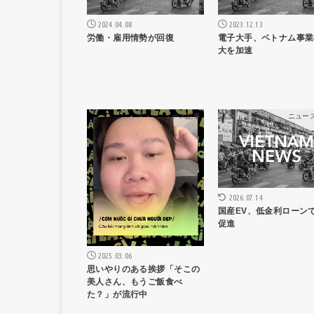
2024.04.08
2023.12.13
労働・雇用情勢が回復
電子大手、ベトナム事業
大を加速
ニュース記事
ニュー
2026.07.14
国産EV、低金利ローン
促進
2025.03.06
思いやりのある挨拶「そこの
美人さん、もうご飯食べ
た？」が流行中