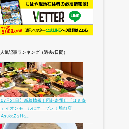
人気記事ランキング（過去7日間）
【07月31日】新着情報｜回転寿司店「はま寿
司」イオンモールにオープン！焼肉店
AsukaZa Ha...