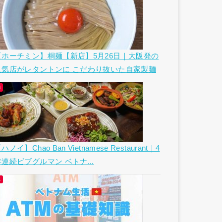
【ホーチミン】桐麺【新店】5月26日｜大阪発の
人気店がレタントンに こだわり抜いた自家製麺
ハノイ】Chao Ban Vietnamese Restaurant｜4
年連続ビブグルマン ベトナ...