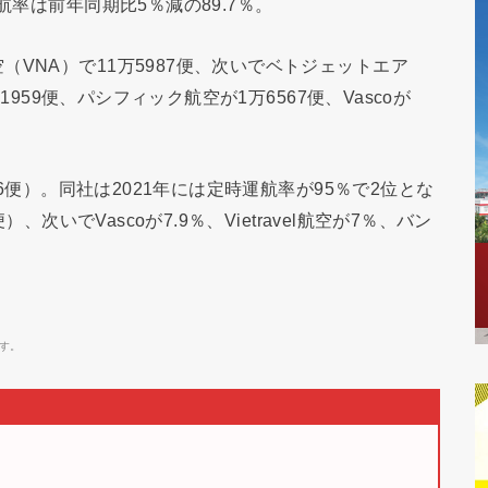
航率は前年同期比5％減の89.7％。
VNA）で11万5987便、次いでベトジェットエア
万1959便、パシフィック航空が1万6567便、Vascoが
86便）。同社は2021年には定時運航率が95％で2位とな
、次いでVascoが7.9％、Vietravel航空が7％、バン
す。