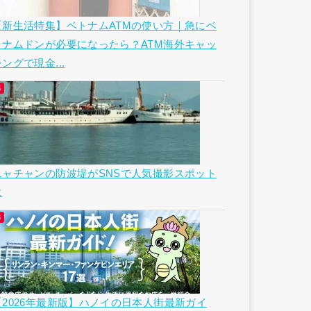
【新生活特集】ベトナムATMの使い方｜急にベ
トナムドンが必要になったら？ATM海外キャッ
ングで現金...
ニャチャンの防波堤がSNSで人気撮影スポット
に
【2026年最新版】ハノイの日本人街最新ガイ