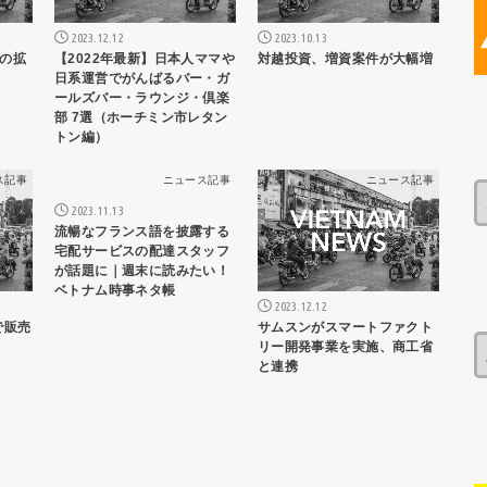
2023.12.12
2023.10.13
の拡
【2022年最新】日本人ママや
対越投資、増資案件が大幅増
日系運営でがんばるバー・ガ
ールズバー・ラウンジ・倶楽
部 7選（ホーチミン市レタン
トン編）
ス記事
ニュース記事
ニュース記事
2023.11.13
流暢なフランス語を披露する
宅配サービスの配達スタッフ
が話題に｜週末に読みたい！
ベトナム時事ネタ帳
2023.12.12
サムスンがスマートファクト
で販売
リー開発事業を実施、商工省
と連携