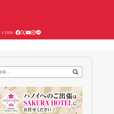
ド2026
検
索: