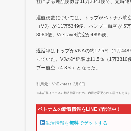
社による運航便数は31万2841便で、定時運
運航便数については、トップがベトナム航空（
（VJ）が 11万5349便、バンブー航空が 5
8084便、Vietravel航空が4895便。
遅延率はトップがVNAの約12.5％（1万44
っていた。VJの遅延率は11.5％（1万3310便）
ブー航空（4.8％）となった。
引用元：VnExpress 2月6日
※本記事はソースの翻訳情報のため、内容が変更される場合もありま
生活情報を
無料
でゲットする