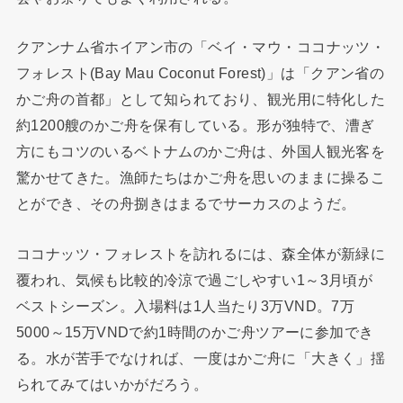
クアンナム省ホイアン市の「ベイ・マウ・ココナッツ・
フォレスト(Bay Mau Coconut Forest)」は「クアン省の
かご舟の首都」として知られており、観光用に特化した
約1200艘のかご舟を保有している。形が独特で、漕ぎ
方にもコツのいるベトナムのかご舟は、外国人観光客を
驚かせてきた。漁師たちはかご舟を思いのままに操るこ
とができ、その舟捌きはまるでサーカスのようだ。
ココナッツ・フォレストを訪れるには、森全体が新緑に
覆われ、気候も比較的冷涼で過ごしやすい1～3月頃が
ベストシーズン。入場料は1人当たり3万VND。7万
5000～15万VNDで約1時間のかご舟ツアーに参加でき
る。水が苦手でなければ、一度はかご舟に「大きく」揺
られてみてはいかがだろう。