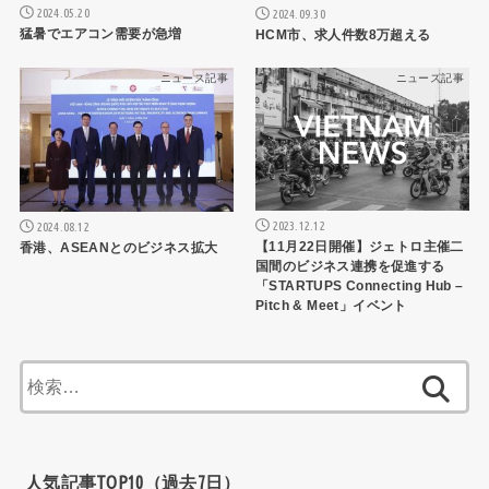
2024.05.20
2024.09.30
猛暑でエアコン需要が急増
HCM市、求人件数8万超える
ニュース記事
ニュース記事
2023.12.12
2024.08.12
【11月22日開催】ジェトロ主催二
香港、ASEANとのビジネス拡大
国間のビジネス連携を促進する
「STARTUPS Connecting Hub –
Pitch & Meet」イベント
検
索:
人気記事TOP10（過去7日）