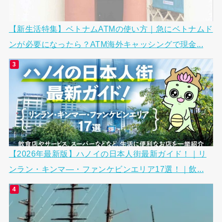
【新生活特集】ベトナムATMの使い方｜急にベトナムド
ンが必要になったら？ATM海外キャッシングで現金...
【2026年最新版】ハノイの日本人街最新ガイド！｜リ
ンラン・キンマ―・ファンケビンエリア17選！｜飲...