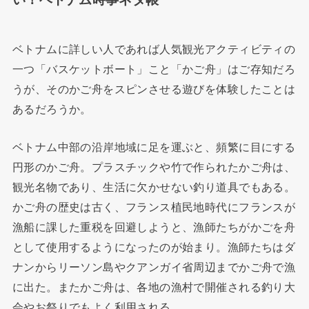
ベトナムに詳しい人であれば人気観光アクティビティの
一つ「バスケットボート」こと「かご舟」はご存知だろ
うが、そのかご舟をスピンさせる遊びを体験したことは
あるだろうか。
ベトナム中部の沿岸地域に足を運ぶと、頻繁に目にする
円形のかご舟。プラスチックや竹で作られたかご舟は、
観光名物であり、生活に欠かせない釣り道具でもある。
かご舟の歴史は古く、フランス植民地時代にフランスが
漁船に課した重税を回避しようと、漁師たちがかごを舟
として使用するようになったのが始まり。漁師たちはダ
ナンからリーソン島やクアンガイ省周辺までかご舟で漁
に出た。またかご舟は、各地の漁村で開催される釣り大
会やお祭りでもよく利用される。