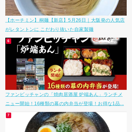
【ホーチミン】桐麺【新店】5月26日｜大阪発の人気店
がレタントンに こだわり抜いた自家製麺
ファンビッチャンの「焼肉居酒屋 炉端あん」ランチメ
ニュー開始！16種類の幕の内弁当が登場！お得な1品...