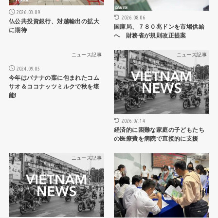
2026.03.09
2026.08.06
仏公共投資銀行、対越輸出の拡大
国庫局、７８０兆ドンを市場供給
に期待
へ 財務省が規則改正提案
ニュース記事
ニュース記事
2024.09.05
今年はバナナの葉に包まれたコム
サオ＆ココナッツミルクで秋を堪
能!
2026.07.14
経済的に困難な家庭の子どもたち
の医療費を病院で直接的に支援
ニュース記事
ニュース記事