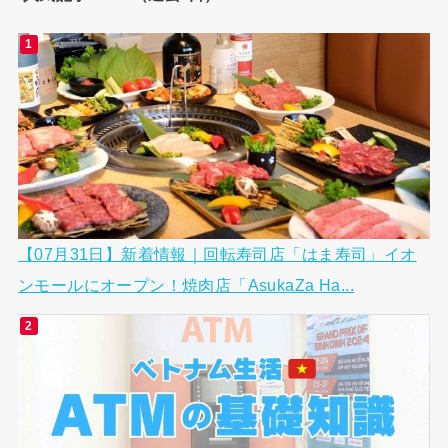
【07月31日】新着情報｜回転寿司店「はま寿司」イオ
ンモールにオープン！焼肉店「AsukaZa Ha...