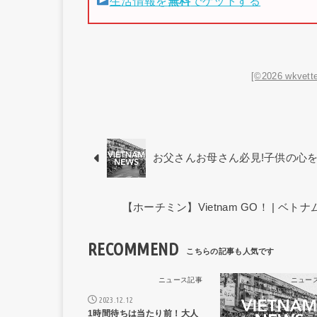
生活情報を
無料
でゲットする
[©2026 wkvette
お父さんお母さん必見!子供の心
【ホーチミン】Vietnam GO！ | 
RECOMMEND
ニュース記事
ニュー
2023.12.12
1時間待ちは当たり前！大人