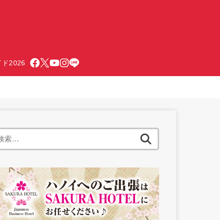
ド2026
検
索: