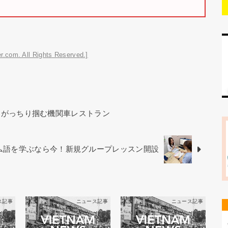
r.com. All Rights Reserved.]
をがっちり掴む機関車レストラン
ベトナム語を学ぶなら今！新規グループレッスン開設
ス記事
ニュース記事
ニュース記事