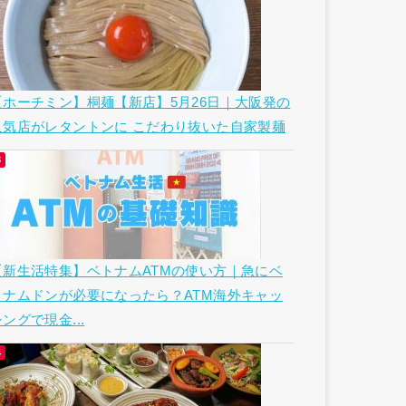
【ホーチミン】桐麺【新店】5月26日｜大阪発の
人気店がレタントンに こだわり抜いた自家製麺
【新生活特集】ベトナムATMの使い方｜急にベ
トナムドンが必要になったら？ATM海外キャッ
ングで現金...