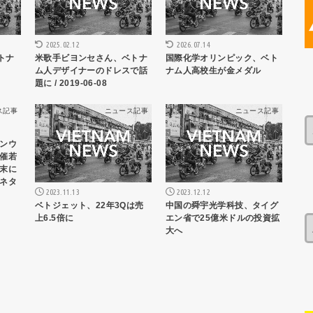
2025.02.12
2026.07.14
トナ
米歌手ビヨンセさん、ベトナ
国際化学オリンピック、ベト
ム人デザイナーのドレスで話
ナム人高校生が金メダル
題に / 2019-06-08
ス記事
ニュース記事
ニュース記事
ンウ
催若
末に
ネタ
2023.11.13
2023.12.12
ベトジェット、22年3Qは売
中国の舜宇光学科技、タイグ
上6.5倍に
エン省で25億米ドルの投資拡
大へ