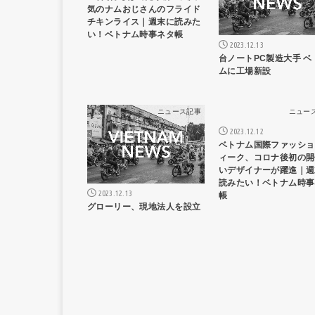
気のナムおじさんのフライド
チキンライス｜週末に読みた
い！ベトナム時事ネタ帳
2023.12.13
台ノートPC製造大手 ベ
ムに工場新設
ニュース記事
ニュー
2023.12.12
ベトナム国際ファッショ
ィーク、コロナ後初の開
いデザイナーが躍進｜週
読みたい！ベトナム時事
2023.12.13
帳
グローリー、現地法人を設立