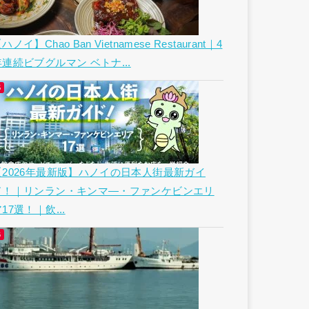
ハノイ】Chao Ban Vietnamese Restaurant｜4
年連続ビブグルマン ベトナ...
【2026年最新版】ハノイの日本人街最新ガイ
ド！｜リンラン・キンマ―・ファンケビンエリ
17選！｜飲...