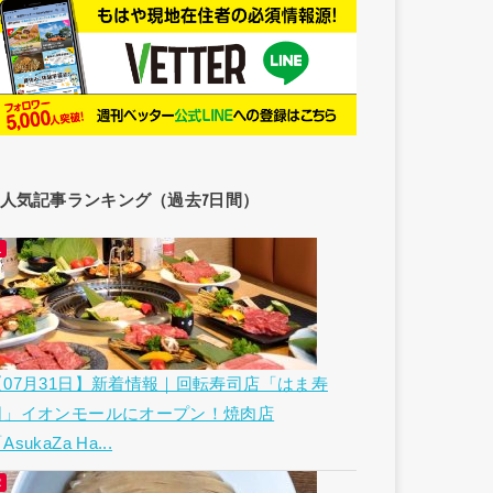
人気記事ランキング（過去7日間）
【07月31日】新着情報｜回転寿司店「はま寿
司」イオンモールにオープン！焼肉店
AsukaZa Ha...