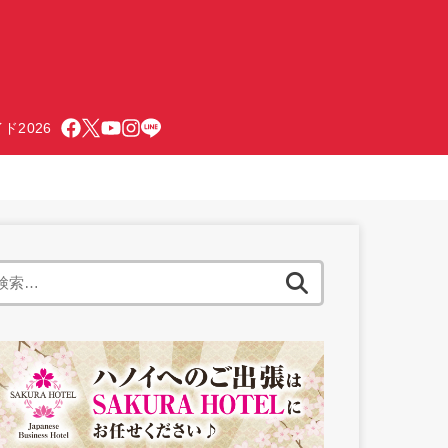
ド2026
検
索: