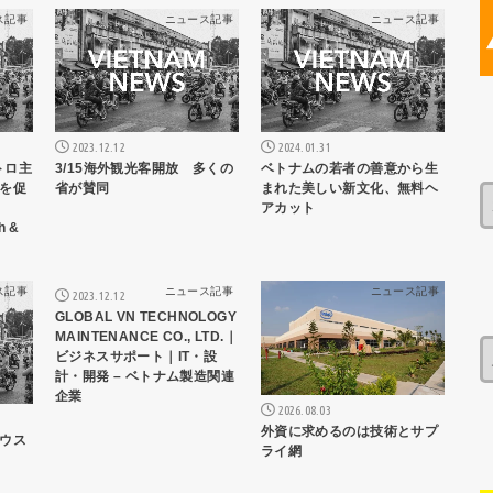
ス記事
ニュース記事
ニュース記事
2023.12.12
2024.01.31
トロ主
3/15海外観光客開放 多くの
ベトナムの若者の善意から生
を促
省が賛同
まれた美しい新文化、無料ヘ
アカット
h &
ス記事
ニュース記事
ニュース記事
2023.12.12
GLOBAL VN TECHNOLOGY
MAINTENANCE CO., LTD.｜
ビジネスサポート｜IT・設
計・開発 – ベトナム製造関連
企業
2026.08.03
外資に求めるのは技術とサプ
ウス
ライ網