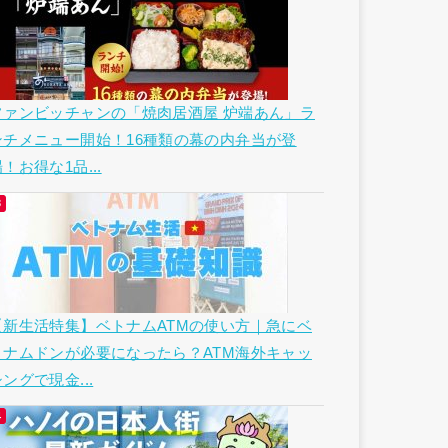
ファンビッチャンの「焼肉居酒屋 炉端あん」ラ
ンチメニュー開始！16種類の幕の内弁当が登
！お得な1品...
【新生活特集】ベトナムATMの使い方｜急にベ
トナムドンが必要になったら？ATM海外キャッ
ングで現金...