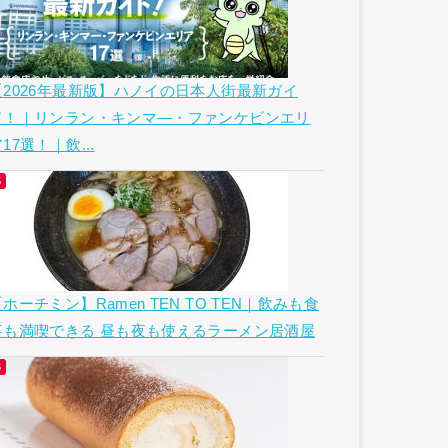
【2026年最新版】ハノイの日本人街最新ガイ
ド！｜リンラン・キンマ―・ファンケビンエリ
17選！｜飲...
ホーチミン】Ramen TEN TO TEN｜飲みも食
事も満喫できる 昼も夜も使えるラーメン居酒屋