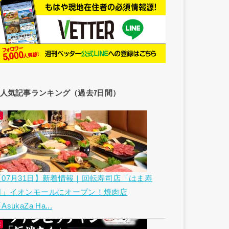
人気記事ランキング（過去7日間）
【07月31日】新着情報｜回転寿司店「はま寿
司」イオンモールにオープン！焼肉店
AsukaZa Ha...