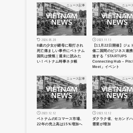
ニュース記事
ニュー
2023.11.13
2026.05.20
【11月22日開催】ジェ
8歳の少女が継母に殴打され
催二国間のビジネス連携
死亡痛ましい事件にベトナム
進する「STARTUPS
国民は憤慨｜週末に読みた
Connecting Hub – Pitc
い！ベトナム時事ネタ帳
Meet」イベント
ニュース記事
ニュー
2023.12.12
2023.12.12
ベトナムのEコマース市場、
ダクラク省、セカンドハ
22年の売上高は15％増加へ
需要が増加