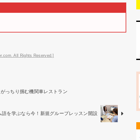
r.com. All Rights Reserved.]
をがっちり掴む機関車レストラン
ベトナム語を学ぶなら今！新規グループレッスン開設