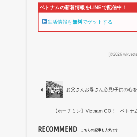
生活情報を
無料
でゲットする
[©2026 wkvette
お父さんお母さん必見!子供の心
【ホーチミン】Vietnam GO！ | 
RECOMMEND