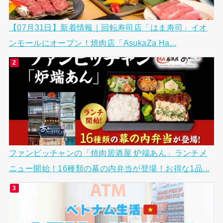
【07月31日】新着情報｜回転寿司店「はま寿司」イオ
ンモールにオープン！焼肉店「AsukaZa Ha...
ファンビッチャンの「焼肉居酒屋 炉端あん」ランチメ
ニュー開始！16種類の幕の内弁当が登場！お得な1品...