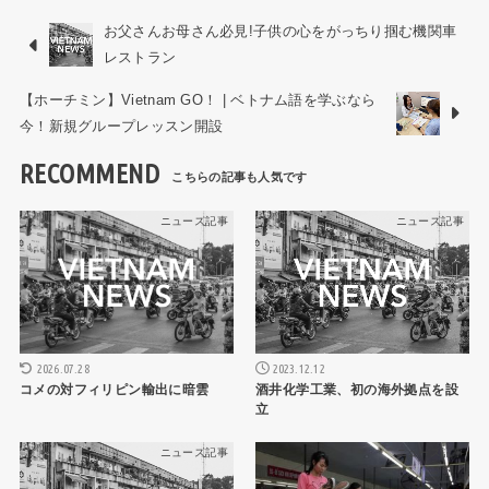
お父さんお母さん必見!子供の心をがっちり掴む機関車
レストラン
【ホーチミン】Vietnam GO！ | ベトナム語を学ぶなら
今！新規グループレッスン開設
RECOMMEND
ニュース記事
ニュース記事
2026.07.28
2023.12.12
コメの対フィリピン輸出に暗雲
酒井化学工業、初の海外拠点を設
立
ニュース記事
ニュース記事