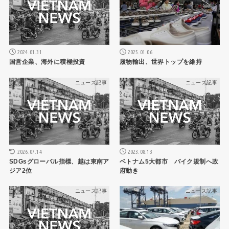
2025.01.06
2024.01.31
履物輸出、世界トップを維持
国営企業、海外に積極投資
ニュース記事
ニュース記事
2026.07.14
2023.08.13
SDGsグローバル指標、越は東南ア
ベトナム5大都市 バイク規制へ政
ジア2位
府動き
ニュース記事
ニュース記事