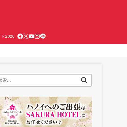
ド2026
検
索: