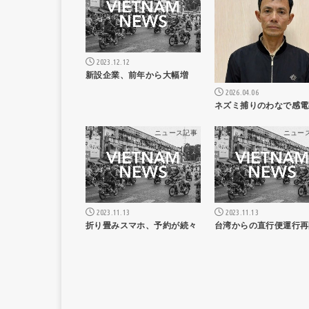
2023.12.12
新設企業、前年から大幅増
2026.04.06
ネズミ捕りのわなで感電
ニュース記事
ニュー
2023.11.13
2023.11.13
折り畳みスマホ、予約が続々
台湾からの直行便運行再