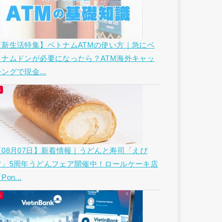
【新生活特集】ベトナムATMの使い方｜急にベ
トナムドンが必要になったら？ATM海外キャッ
ングで現金...
【08月07日】新着情報｜うどんと寿司「えび
す」5周年うどんフェア開催中！ロールケーキ店
Pon...