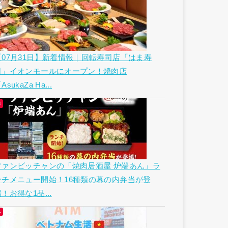
【07月31日】新着情報｜回転寿司店「はま寿
司」イオンモールにオープン！焼肉店
AsukaZa Ha...
ファンビッチャンの「焼肉居酒屋 炉端あん」ラ
ンチメニュー開始！16種類の幕の内弁当が登
！お得な1品...