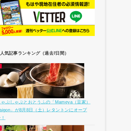
人気記事ランキング（過去7日間）
しゃぶしゃぶとおとうふの「Mameya（豆家）
Saigon」が8月8日（土）レタントンにオープ
ン！