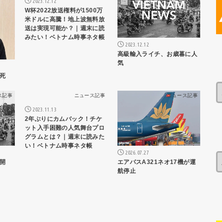
2023.12.12
W杯2022放送権料が1500万
米ドルに高騰！地上波無料放
送は実現可能か？｜週末に読
みたい！ベトナム時事ネタ帳
2023.12.12
高級輸入ライチ、お歳暮に人
気
死
ス記事
ニュース記事
ニュース記事
2023.11.13
2年ぶりにカムバック！チケ
ット入手困難の人気舞台プロ
グラムとは？｜週末に読みた
い！ベトナム時事ネタ帳
2026.07.27
エアバスA321ネオ17機が運
開
航停止