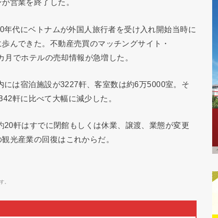
ンが営業を終了した。
90年代にベトナムが外国人旅行者を受け入れ開始当時に
に歩んできた。不動産売買のマッチングサイト・
2カ月でホテルの売却情報が急増した。
には宿泊施設が3227軒、客室数は約6万5000室。そ
1342軒に比べて大幅に減少した。
ち約20軒はすでに閉館もしくは休業、譲渡、業態が変更
の観光産業の回復はこれからだ。
す。