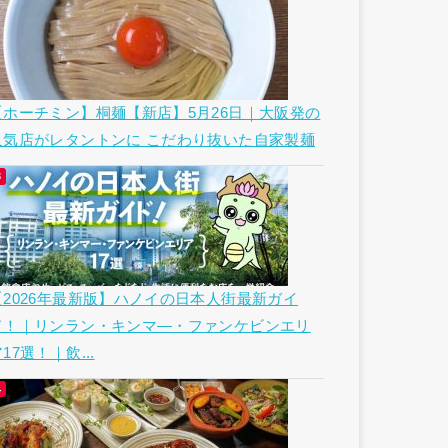
【ホーチミン】桐麺【新店】5月26日｜大阪発の
人気店がレタントンに こだわり抜いた自家製麺
【2026年最新版】ハノイの日本人街最新ガイ
ド！｜リンラン・キンマ―・ファンケビンエリ
17選！｜飲...