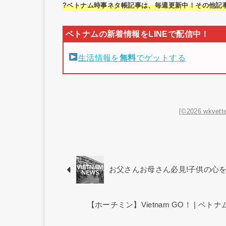
?ベトナム時事ネタ帳記事は、毎週更新中！その他記
生活情報を
無料
でゲットする
[©2026 wkvette
お父さんお母さん必見!子供の心
【ホーチミン】Vietnam GO！ | 