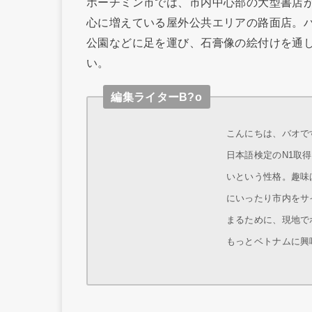
ホーチミン市では、市内中心部の大型書店
心に増えている屋外公共エリアの路面店。
公園などに足を運び、石膏像の絵付けを通
い。
編集ライターB?o
こんにちは、バオです
日本語検定のN1取
いという性格。趣味
にいったり市内をサ
まるために、現地で
もっとベトナムに興