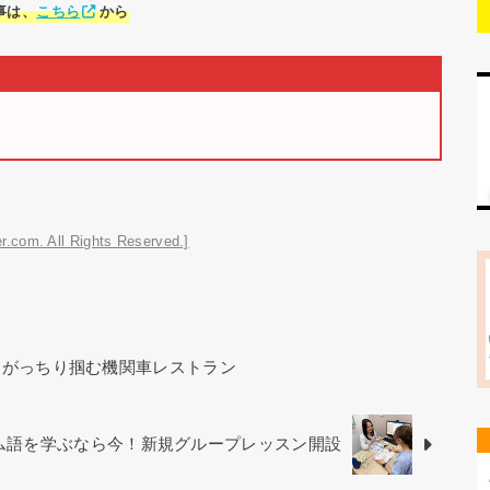
事は、
こちら
から
r.com. All Rights Reserved.]
をがっちり掴む機関車レストラン
ベトナム語を学ぶなら今！新規グループレッスン開設