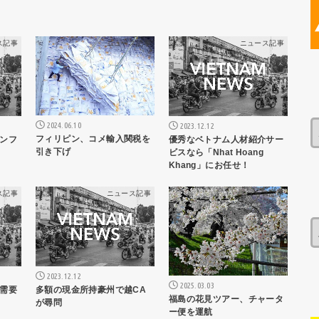
ス記事
ニュース記事
ニュース記事
2024.06.10
2023.12.12
フィリピン、コメ輸入関税を
ンフ
優秀なベトナム人材紹介サー
引き下げ
ビスなら「Nhat Hoang
Khang」にお任せ！
ス記事
ニュース記事
ニュース記事
2023.12.12
2025.03.03
需要
多額の現金所持豪州で越CA
福島の花見ツアー、チャータ
が尋問
ー便を運航