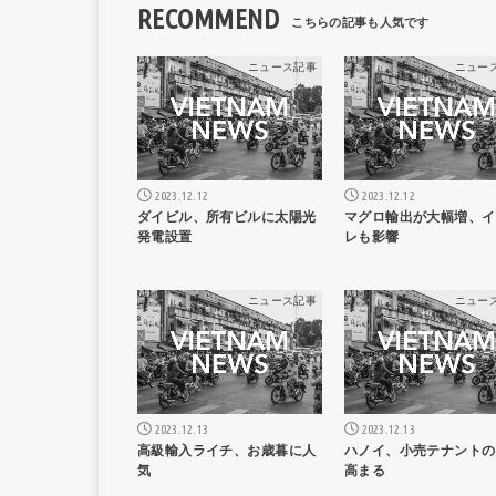
RECOMMEND
ニュース記事
ニュー
2023.12.12
2023.12.12
ダイビル、所有ビルに太陽光
マグロ輸出が大幅増、イ
発電設置
レも影響
ニュース記事
ニュー
2023.12.13
2023.12.13
高級輸入ライチ、お歳暮に人
ハノイ、小売テナントの
気
高まる