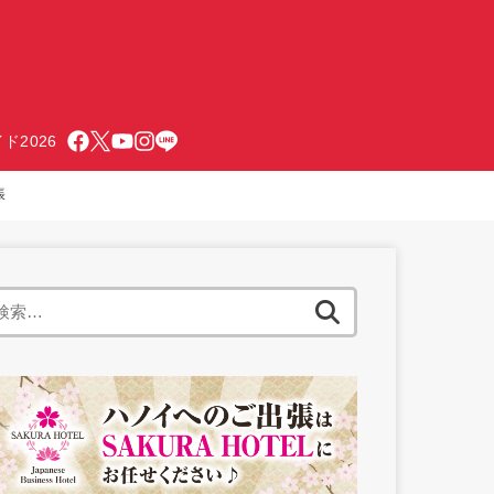
ド2026
帳
検
索: