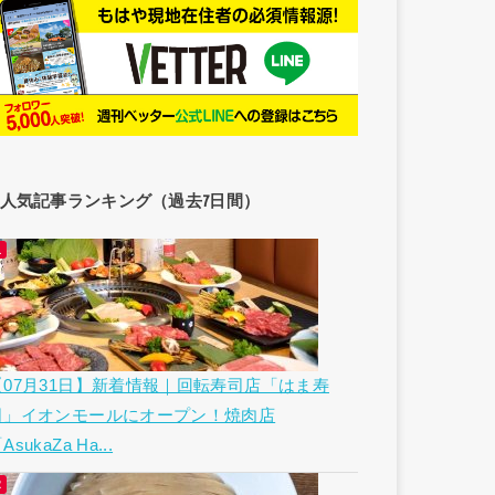
人気記事ランキング（過去7日間）
【07月31日】新着情報｜回転寿司店「はま寿
司」イオンモールにオープン！焼肉店
AsukaZa Ha...