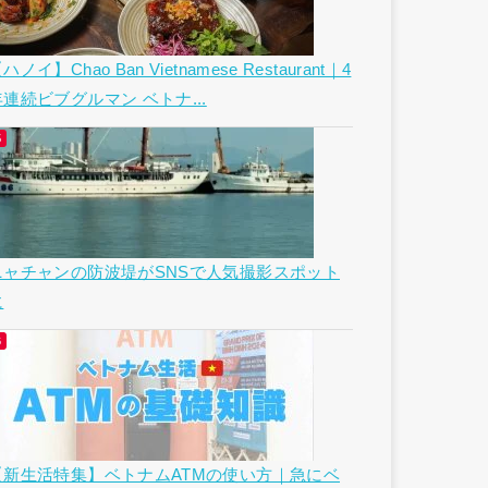
ハノイ】Chao Ban Vietnamese Restaurant｜4
年連続ビブグルマン ベトナ...
ニャチャンの防波堤がSNSで人気撮影スポット
に
【新生活特集】ベトナムATMの使い方｜急にベ