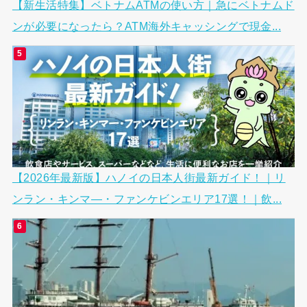
【新生活特集】ベトナムATMの使い方｜急にベトナムド
ンが必要になったら？ATM海外キャッシングで現金...
【2026年最新版】ハノイの日本人街最新ガイド！｜リ
ンラン・キンマ―・ファンケビンエリア17選！｜飲...