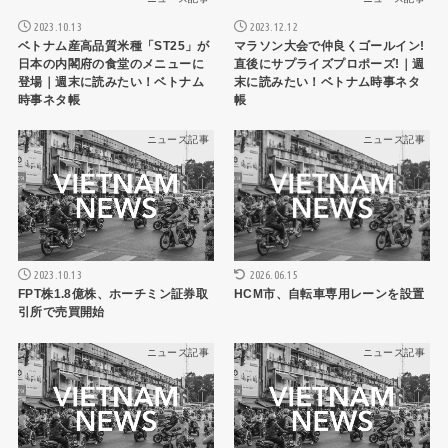
2023.10.13
2023.12.12
ベトナム産高品質米種「ST25」が
マラソン大会で仲良くゴールイン!
日本の内閣府の食堂のメニューに
直後にサプライズプロポーズ!｜週
登場｜週末に読みたい！ベトナム
末に読みたい！ベトナム時事ネタ
時事ネタ帳
帳
ニュース記事
ニュース記事
2026.06.15
2023.10.13
HCM市、自転車専用レーンを設置
FPT株1.8億株、ホーチミン証券取
引所で売買開始
ニュース記事
ニュース記事