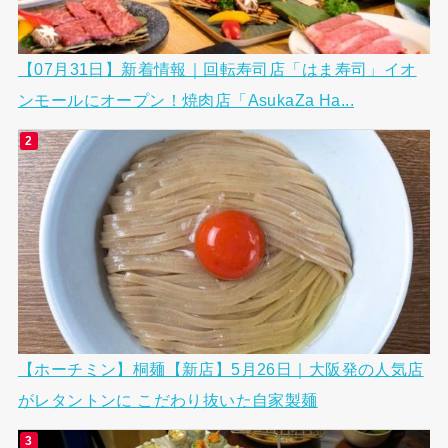
【07月31日】新着情報｜回転寿司店「はま寿司」イオ
ンモールにオープン！焼肉店「AsukaZa Ha...
【ホーチミン】桐麺【新店】5月26日｜大阪発の人気店
がレタントンに こだわり抜いた自家製麺