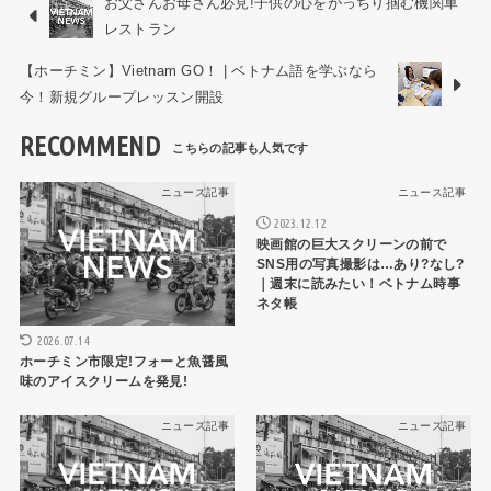
お父さんお母さん必見!子供の心をがっちり掴む機関車
レストラン
【ホーチミン】Vietnam GO！ | ベトナム語を学ぶなら
今！新規グループレッスン開設
RECOMMEND
ニュース記事
ニュース記事
2023.12.12
映画館の巨大スクリーンの前で
SNS用の写真撮影は…あり?なし?
｜週末に読みたい！ベトナム時事
ネタ帳
2026.07.14
ホーチミン市限定!フォーと魚醤風
味のアイスクリームを発見!
ニュース記事
ニュース記事