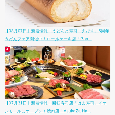
【08月07日】新着情報｜うどんと寿司「えびす」5周年
うどんフェア開催中！ロールケーキ店「Pon...
【07月31日】新着情報｜回転寿司店「はま寿司」イオ
ンモールにオープン！焼肉店「AsukaZa Ha...