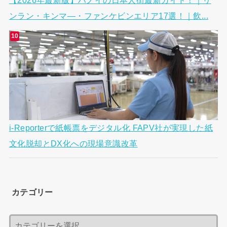
【2026年最新版】ハノイの日本人街最新ガイド！｜リ
ンラン・キンマ―・ファンケビンエリア17選！｜飲...
i-Reporterで紙帳票をデジタル化 FAPV社が実現した紙
文化脱却とDX化への現場意識改革
カテゴリー