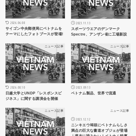
2026.06.08
2023.11.13
サイゴン中央郵便局にベトナムを
スポーツウエアのデンマーク
テーマにしたフォトブースが登場!
Spectre、アンザン省に工場新設
ニュース記事
ニュース記事
2026.08.10
2023.09.13
日越大学とUNDP「レスポンスビ
ベトナム製品、世界で流通
ジネス」に関する講演会を開催
ニュース記事
ニュース記事
2023.12.12
ニンキエウ埠頭にベトナムらしさ
満点の巨大な書道オブジェが登場