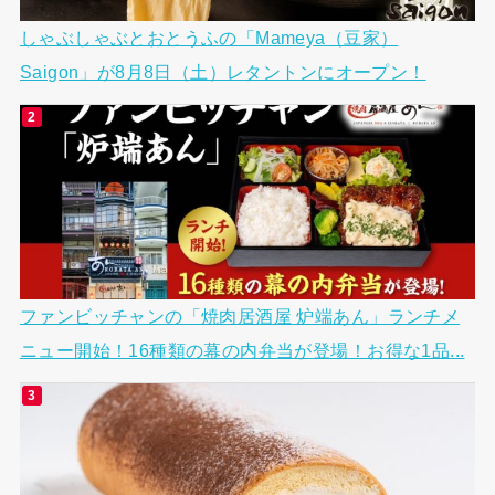
しゃぶしゃぶとおとうふの「Mameya（豆家）
Saigon」が8月8日（土）レタントンにオープン！
ファンビッチャンの「焼肉居酒屋 炉端あん」ランチメ
ニュー開始！16種類の幕の内弁当が登場！お得な1品...