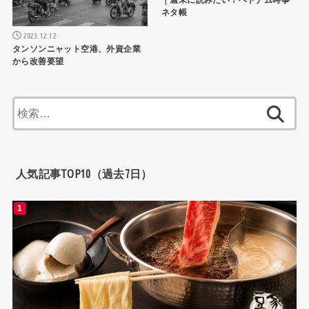
｜週末に読みたい！ベトナム時事
ネタ帳
2023.12.12
タンソンニャット空港、外資企業
から改善要望
検
索:
人気記事TOP10（過去7日）