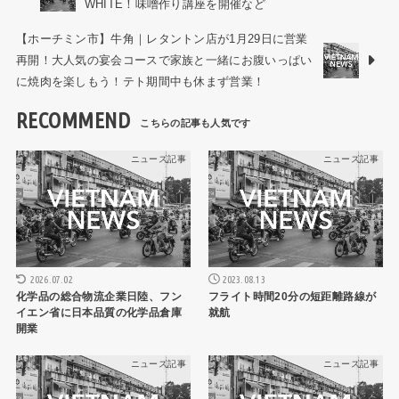
WHITE！味噌作り講座を開催など
【ホーチミン市】牛角｜レタントン店が1月29日に営業
再開！大人気の宴会コースで家族と一緒にお腹いっぱい
に焼肉を楽しもう！テト期間中も休まず営業！
RECOMMEND
ニュース記事
ニュース記事
2026.07.02
2023.08.13
化学品の総合物流企業日陸、フン
フライト時間20分の短距離路線が
イエン省に日本品質の化学品倉庫
就航
開業
ニュース記事
ニュース記事