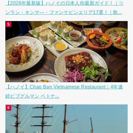
【2026年最新版】ハノイの日本人街最新ガイド！｜リ
ンラン・キンマ―・ファンケビンエリア17選！｜飲...
【ハノイ】Chao Ban Vietnamese Restaurant｜4年連
続ビブグルマン ベトナ...