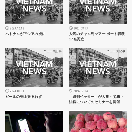
2023.12.12
2023.08.13
ベトナムがアジアの虎に
人気のチャム島ツアー ボート転覆
17名死亡
ニュース記事
ニュース記事
2026.07.14
2024.01.31
「週刊ベッター」が人事・労務・
ビールの売上振るわず
法務についてのセミナーを開催
ニュース記事
ニュース記事