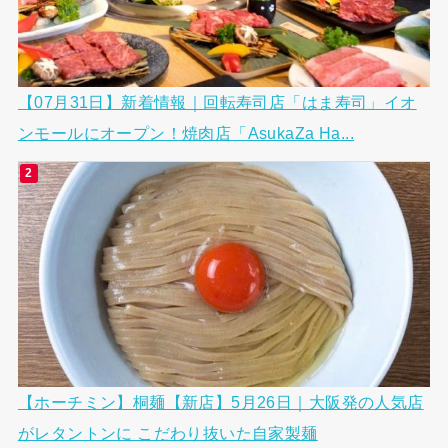
【07月31日】新着情報｜回転寿司店「はま寿司」イオ
ンモールにオープン！焼肉店「AsukaZa Ha...
【ホーチミン】桐麺【新店】5月26日｜大阪発の人気店
がレタントンに こだわり抜いた自家製麺