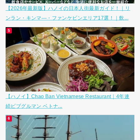
【2026年最新版】ハノイの日本人街最新ガイド！｜リ
ンラン・キンマ―・ファンケビンエリア17選！｜飲...
【ハノイ】Chao Ban Vietnamese Restaurant｜4年連
続ビブグルマン ベトナ...