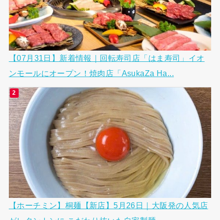
【07月31日】新着情報｜回転寿司店「はま寿司」イオ
ンモールにオープン！焼肉店「AsukaZa Ha...
【ホーチミン】桐麺【新店】5月26日｜大阪発の人気店