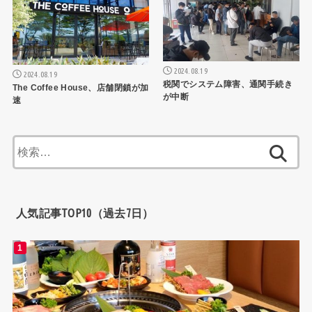
2024.08.19
2024.08.19
税関でシステム障害、通関手続き
The Coffee House、店舗閉鎖が加
が中断
速
検
索:
人気記事TOP10（過去7日）