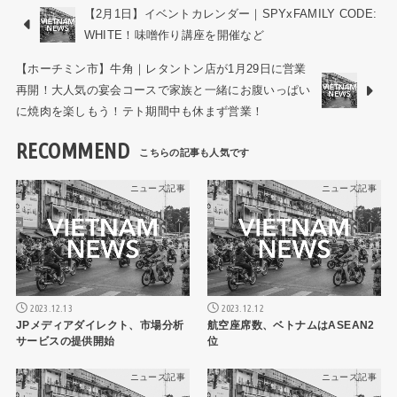
【2月1日】イベントカレンダー｜SPYxFAMILY CODE:
WHITE！味噌作り講座を開催など
【ホーチミン市】牛角｜レタントン店が1月29日に営業
再開！大人気の宴会コースで家族と一緒にお腹いっぱい
に焼肉を楽しもう！テト期間中も休まず営業！
RECOMMEND
ニュース記事
ニュース記事
2023.12.13
2023.12.12
JPメディアダイレクト、市場分析
航空座席数、ベトナムはASEAN2
サービスの提供開始
位
ニュース記事
ニュース記事