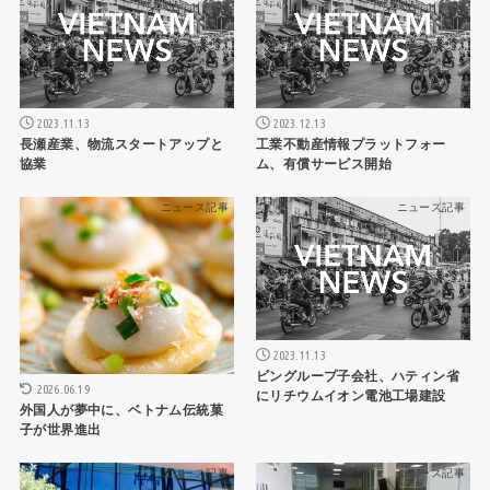
2023.11.13
2023.12.13
長瀬産業、物流スタートアップと
工業不動産情報プラットフォー
協業
ム、有償サービス開始
ニュース記事
ニュース記事
2023.11.13
ビングループ子会社、ハティン省
2026.06.19
にリチウムイオン電池工場建設
外国人が夢中に、ベトナム伝統菓
子が世界進出
ニュース記事
ニュース記事