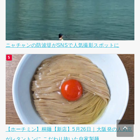
ニャチャンの防波堤がSNSで人気撮影スポットに
【ホーチミン】桐麺【新店】5月26日｜大阪発の人気店
がレタントンに こだわり抜いた自家製麺