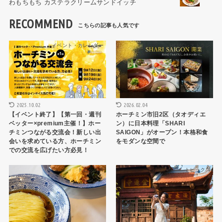
わもちもち カステラクリームサンドイッチ
RECOMMEND
イベント・カレンダー
HCMCレストラン
2025.10.02
2026.02.04
【イベント終了】【第一回・週刊
ホーチミン市旧2区（タオディエ
ベッター×premium主催！】ホー
ン）に日本料理「SHARI
チミンつながる交流会！新しい出
SAIGON」がオープン！本格和食
会いを求めている方、ホーチミン
をモダンな空間で
での交流を広げたい方必見！
トピックス
トピックス