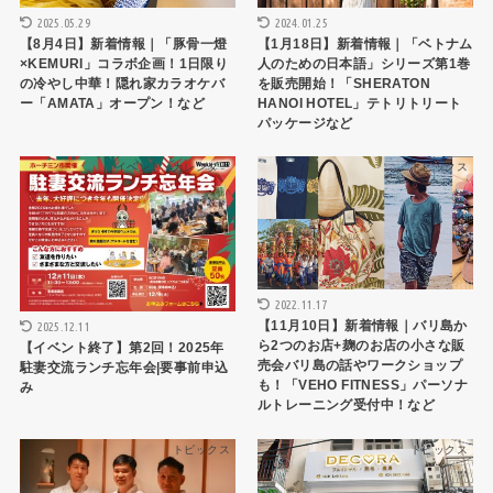
2025.05.29
2024.01.25
【8月4日】新着情報｜「豚骨一燈
【1月18日】新着情報｜「ベトナム
×KEMURI」コラボ企画！1日限り
人のための日本語」シリーズ第1巻
の冷やし中華！隠れ家カラオケバ
を販売開始！「SHERATON
ー「AMATA」オープン！など
HANOI HOTEL」テトリトリート
パッケージなど
イベント・カレンダー
トピックス
2022.11.17
【11月10日】新着情報｜バリ島か
2025.12.11
ら2つのお店+麹のお店の小さな販
【イベント終了】第2回！2025年
売会バリ島の話やワークショップ
駐妻交流ランチ忘年会|要事前申込
も！「VEHO FITNESS」パーソナ
み
ルトレーニング受付中！など
トピックス
トピックス