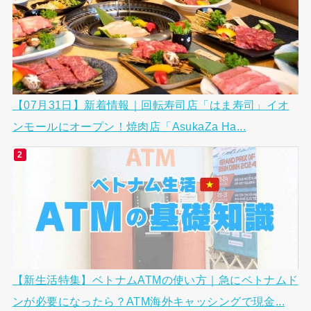
【07月31日】新着情報｜回転寿司店「はま寿司」イオ
ンモールにオープン！焼肉店「AsukaZa Ha...
【新生活特集】ベトナムATMの使い方｜急にベトナムド
ンが必要になったら？ATM海外キャッシングで現金...