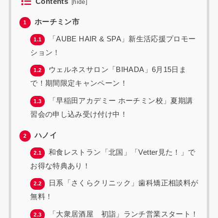
Contents
[
hide
]
ホーチミン市
1
「AUBE HAIR & SPA」新生活応援プロモー
1.1
ション！
ウェルネスサロン「BIHADA」6月15日ま
1.2
で！期間限定キャンペーン！
「早稲田アカデミー ホーチミン校」夏期講
1.3
習会の申し込み受け付け中！
ハノイ
2
和食レストラン「北国」「Vetter見た！」で
2.1
お得な特典あり！
日系「さくらクリニック」歯科矯正相談料が
2.2
無料！
「大衆居酒屋 初詣」ランチ営業スタート！
2.3