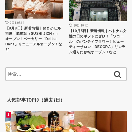
2024.08.14
2023.10.12
【8月8日】新着情報｜おまかせ寿
【10月5日】新着情報｜ベトナム女
司屋「鮨弍音（SUSHI JION）」
性の日のギフトにぜひ！「ワコー
オープン！ベーカリー「Delica
ル」のパンティフラワー！ビュー
Hans」リニューアルオープン！な
ティーサロン「DECORA」リンラ
ど
ン通りに移転オープン！など
検
索:
人気記事TOP10（過去7日）