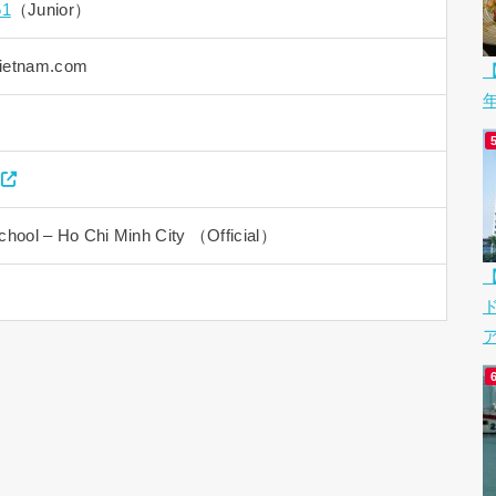
51
（Junior）
vietnam.com
【
 School – Ho Chi Minh City （Official）
ア