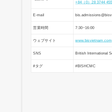
+84（0）28 3744 45
E-mail
bis.admissions@bis
営業時間
7:30−16:00
ウェブサイト
www.bisvietnam.com
SNS
British International
#タグ
#BISHCMC