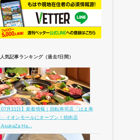
人気記事ランキング（過去7日間）
【07月31日】新着情報｜回転寿司店「はま寿
司」イオンモールにオープン！焼肉店
AsukaZa Ha...