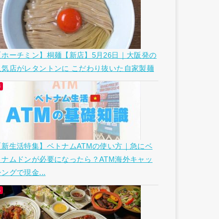
【ホーチミン】桐麺【新店】5月26日｜大阪発の
人気店がレタントンに こだわり抜いた自家製麺
【新生活特集】ベトナムATMの使い方｜急にベ
トナムドンが必要になったら？ATM海外キャッ
ングで現金...