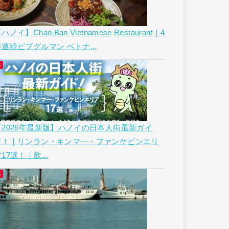
ハノイ】Chao Ban Vietnamese Restaurant｜4
年連続ビブグルマン ベトナ...
【2026年最新版】ハノイの日本人街最新ガイ
ド！｜リンラン・キンマ―・ファンケビンエリ
17選！｜飲...