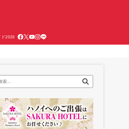
ド2026
検
索: