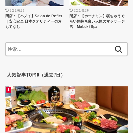
2026.05.20
2026.05.20
閉店：【ハノイ】Salon de Reflet
閉店：【ホーチミン】寝ちゃうぐ
｜安心安全 日本クオリティーのお
らい気持ち良い人気のマッサージ
もてなし
店 Mebuki Spa
検
索:
人気記事TOP10（過去7日）