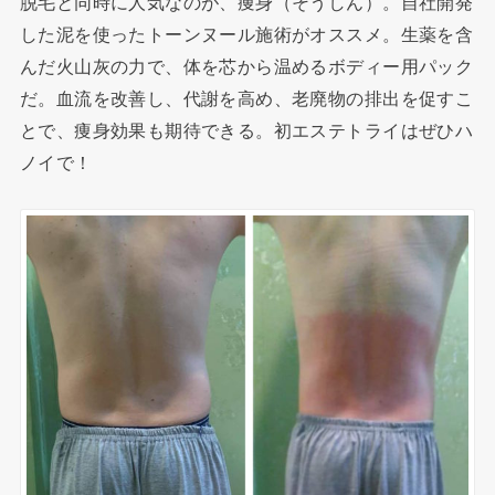
脱毛と同時に人気なのが、痩身（そうしん）。自社開発
した泥を使ったトーンヌール施術がオススメ。生薬を含
んだ火山灰の力で、体を芯から温めるボディー用パック
だ。血流を改善し、代謝を高め、老廃物の排出を促すこ
とで、痩身効果も期待できる。初エステトライはぜひハ
ノイで！