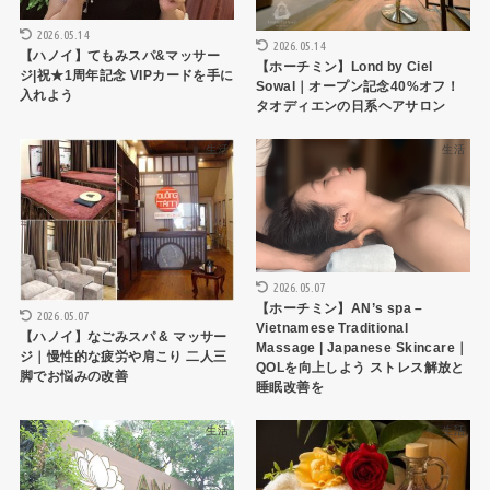
2026.05.14
2026.05.14
【ハノイ】てもみスパ&マッサー
【ホーチミン】Lond by Ciel
ジ|祝★1周年記念 VIPカードを手に
Sowal｜オープン記念40%オフ！
入れよう
タオディエンの日系ヘアサロン
生活
生活
2026.05.07
【ホーチミン】AN’s spa –
2026.05.07
Vietnamese Traditional
【ハノイ】なごみスパ & マッサー
Massage | Japanese Skincare｜
ジ｜慢性的な疲労や肩こり 二人三
QOLを向上しよう ストレス解放と
脚でお悩みの改善
睡眠改善を
生活
生活