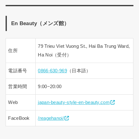
En Beauty（メンズ館）
79 Trieu Viet Vuong St., Hai Ba Trung Ward,
住所
Ha Noi（受付）
電話番号
0866-630-969
（日本語）
営業時間
9:00−20:00
Web
japan-beauty-style-en-beauty.com
FaceBook
/reagehanoi/