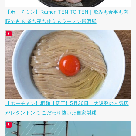
【ホーチミン】Ramen TEN TO TEN｜飲みも食事も満
喫できる 昼も夜も使えるラーメン居酒屋
【ホーチミン】桐麺【新店】5月26日｜大阪発の人気店
がレタントンに こだわり抜いた自家製麺