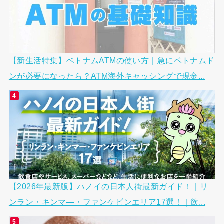
【新生活特集】ベトナムATMの使い方｜急にベトナムド
ンが必要になったら？ATM海外キャッシングで現金...
【2026年最新版】ハノイの日本人街最新ガイド！｜リ
ンラン・キンマ―・ファンケビンエリア17選！｜飲...