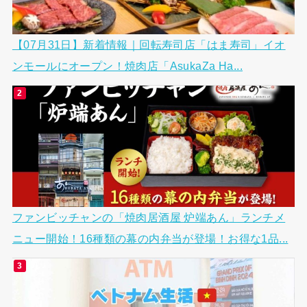
【07月31日】新着情報｜回転寿司店「はま寿司」イオ
ンモールにオープン！焼肉店「AsukaZa Ha...
ファンビッチャンの「焼肉居酒屋 炉端あん」ランチメ
ニュー開始！16種類の幕の内弁当が登場！お得な1品...