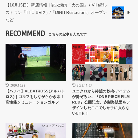
【10月15日】新店情報 | 炭火焼肉「火の国」 / Villa型レ
ストラン「THE BRIX」/「DINH Restaurant」オープン
など
RECOMMEND
ショップ・お店
ショップ・お店
2020.10.22
2022.11.03
【ハノイ】ALBATROSS(アルバト
ユニクロから待望の秋/冬アイテム
ロス)｜ゴルフをしながらかき氷！
が勢ぞろい。『ONE PIECE FILM
高性能シミュレーションゴルフ
RED』公開記念、赤髪海賊団をデ
ザインしたここでしか手に入らな
いUTも！
ショップ・お店
ショップ・お店