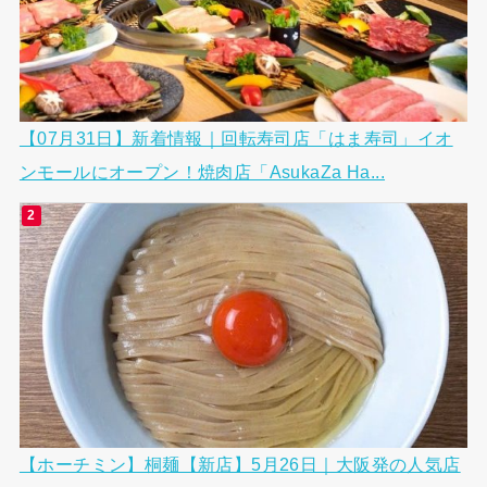
【07月31日】新着情報｜回転寿司店「はま寿司」イオ
ンモールにオープン！焼肉店「AsukaZa Ha...
【ホーチミン】桐麺【新店】5月26日｜大阪発の人気店