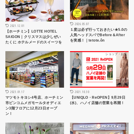
2026.05.07
2021.12.01
１度は必ず行っておきたい★5.0の
【ホーチミン】LOTTE HOTEL
人気ヘッドスパでBefore＆After
SAIGON｜クリスマスは少しぜい
を実感！｜tetote.ôn
たくに ホテルメードのスイーツを
ショップ・お店
ショップ・お店
2023.01.17
2021.10.30
マツモトキヨシ4号店、ホーチミン
【UNIQLO・ReOPEN】9月29日
市ビンコムメガモールタオディエ
(水)、ハノイ店舗の営業を再開！
ン3階フロアに12月23日オープ
ン！
ショップ・お店
ショップ・お店