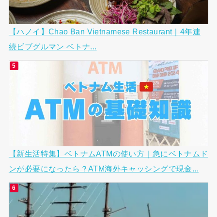
【ハノイ】Chao Ban Vietnamese Restaurant｜4年連
続ビブグルマン ベトナ...
【新生活特集】ベトナムATMの使い方｜急にベトナムド
ンが必要になったら？ATM海外キャッシングで現金...