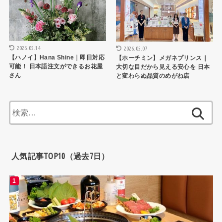
2026.05.14
2026.05.07
【ハノイ】Hana Shine｜即日対応
【ホーチミン】メガネプリンス｜
可能！ 日本語注文ができるお花屋
大切な目だから見える安心を 日本
さん
と変わらぬ品質のめがね店
検
索:
人気記事TOP10（過去7日）