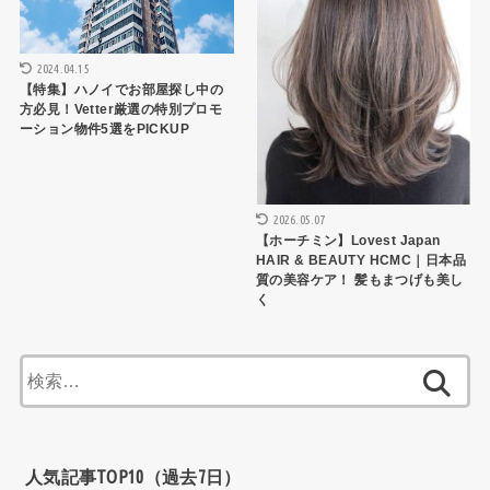
2024.04.15
【特集】ハノイでお部屋探し中の
方必見！Vetter厳選の特別プロモ
ーション物件5選をPICKUP
2026.05.07
【ホーチミン】Lovest Japan
HAIR & BEAUTY HCMC｜日本品
質の美容ケア！ 髪もまつげも美し
く
検
索:
人気記事TOP10（過去7日）