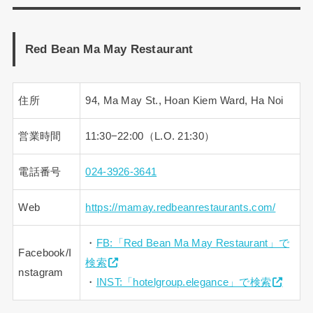
Red Bean Ma May Restaurant
住所
94, Ma May St., Hoan Kiem Ward, Ha Noi
営業時間
11:30−22:00（L.O. 21:30）
電話番号
024-3926-3641
Web
https://mamay.redbeanrestaurants.com/
・
FB:「Red Bean Ma May Restaurant」で
Facebook/I
検索
nstagram
・
INST:「hotelgroup.elegance」で検索