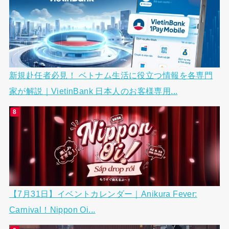
新規赴任者必見！ ベトナム生活に役立つ情報を各専門
家が解説｜VietinBank 日本人のお客様専用...
【7月31日】イベントカレンダー｜Anikura Fever:
Carnival！Nippon Oi...