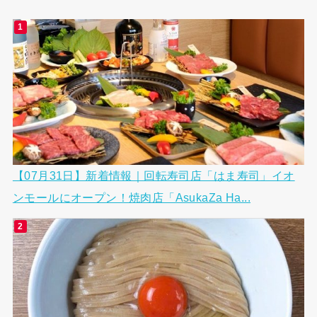
【07月31日】新着情報｜回転寿司店「はま寿司」イオ
ンモールにオープン！焼肉店「AsukaZa Ha...