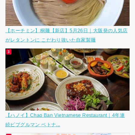
【ホーチミン】桐麺【新店】5月26日｜大阪発の人気店
がレタントンに こだわり抜いた自家製麺
【ハノイ】Chao Ban Vietnamese Restaurant｜4年連
続ビブグルマン ベトナ...