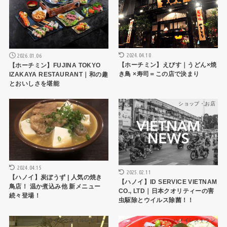
2024.04.10
2026.01.06
【ホーチミン】えびす｜うどん×焼
【ホーチミン】FUJINA TOKYO
き鳥 ×寿司＝この店で決まり
IZAKAYA RESTAURANT｜和の趣
とおいしさを堪能
ハノイレストラン
ショップ・お店
2024.04.15
2025.02.11
【ハノイ】炭ぼうず | 人気の焼き
【ハノイ】ID SERVICE VIETNAM
鳥店！ 温か煮込み他 新メニュー
CO., LTD｜日本クオリティーの害
続々登場！
虫駆除とウイルス除菌！！
ライフスタイルレビュー
ハノイレストラン