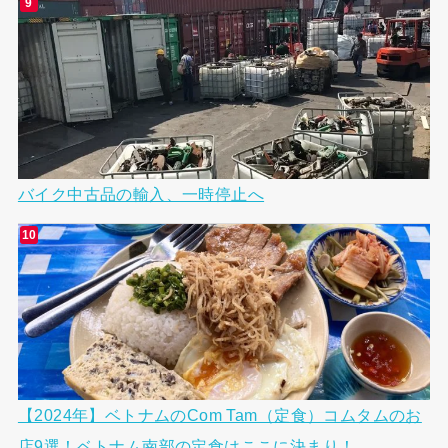
バイク中古品の輸入、一時停止へ
【2024年】ベトナムのCom Tam（定食）コムタムのお
店9選！ベトナム南部の定食はここに決まり！...