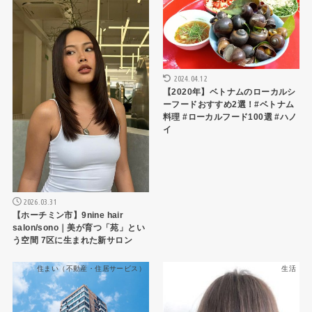
2024.04.12
【2020年】ベトナムのローカルシ
ーフードおすすめ2選！#ベトナム
料理 #ローカルフード100選 #ハノ
イ
2026.03.31
【ホーチミン市】9nine hair
salon/sono｜美が育つ「苑」とい
う空間 7区に生まれた新サロン
住まい（不動産・住居サービス）
生活