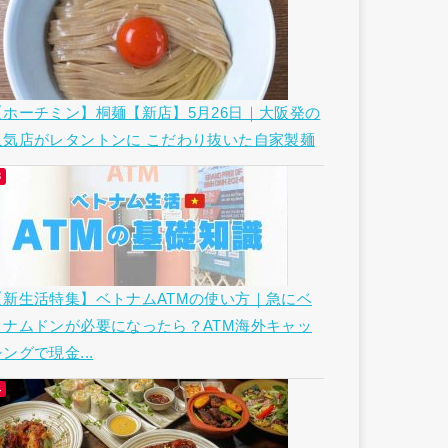
【ホーチミン】桐麺【新店】5月26日｜大阪発の
人気店がレタントンに こだわり抜いた自家製麺
【新生活特集】ベトナムATMの使い方｜急にベ
トナムドンが必要になったら？ATM海外キャッ
ングで現金...