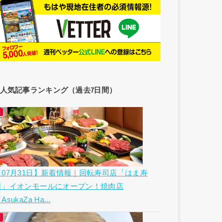
人気記事ランキング（過去7日間）
【07月31日】新着情報｜回転寿司店「はま寿
司」イオンモールにオープン！焼肉店
AsukaZa Ha...