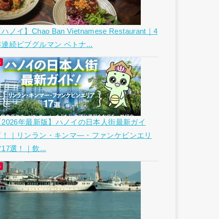
ハノイ】Chao Ban Vietnamese Restaurant｜4
年連続ビブグルマン ベトナ...
【2026年最新版】ハノイの日本人街最新ガイ
ド！｜リンラン・キンマ―・ファンケビンエリ
17選！｜飲...