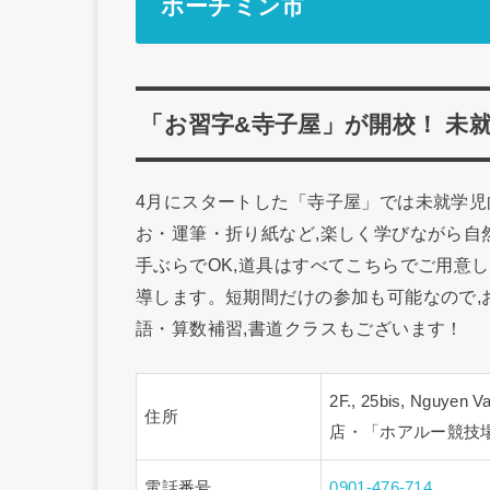
ホーチミン市
「お習字&寺子屋」が開校！ 未
4月にスタートした「寺子屋」では未就学児
お・運筆・折り紙など,楽しく学びながら自
手ぶらでOK,道具はすべてこちらでご用意
導します。短期間だけの参加も可能なので,
語・算数補習,書道クラスもございます！
2F., 25bis, Nguye
住所
店・「ホアルー競技
電話番号
0901-476-714