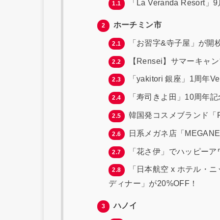
「La Veranda Res
1.1
ホーチミン市
2
「お習字&寺子屋」が開
2.1
【Rensei】サマーキャ
2.2
「yakitori 銀座」1周年
2.3
「寿司きよ田」10周年記念
2.4
韓国発コスメブランド「F
2.5
日系メガネ店「MEGANE P
2.6
「花さ伊」でハッピーア
2.7
「日本航空 x ホテル・
2.8
ディナー」が20%OFF！
ハノイ
3