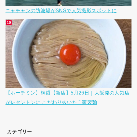
ニャチャンの防波堤がSNSで人気撮影スポットに
【ホーチミン】桐麺【新店】5月26日｜大阪発の人気店
がレタントンに こだわり抜いた自家製麺
カテゴリー