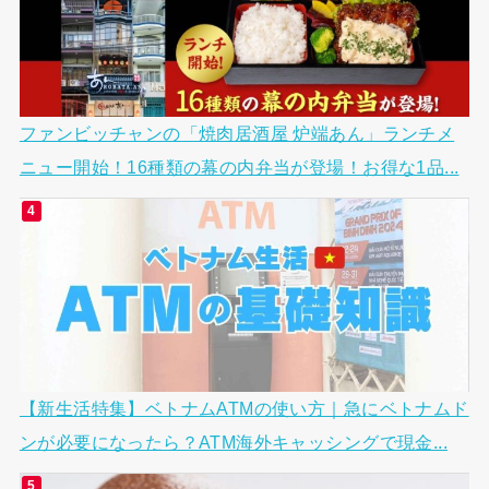
ファンビッチャンの「焼肉居酒屋 炉端あん」ランチメ
ニュー開始！16種類の幕の内弁当が登場！お得な1品...
【新生活特集】ベトナムATMの使い方｜急にベトナムド
ンが必要になったら？ATM海外キャッシングで現金...