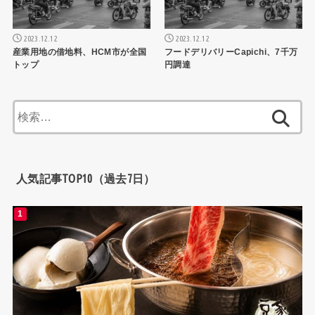
2023.12.12
2023.12.12
産業用地の借地料、HCM市が全国
フードデリバリーCapichi、7千万
トップ
円調達
検
索:
人気記事TOP10（過去7日）