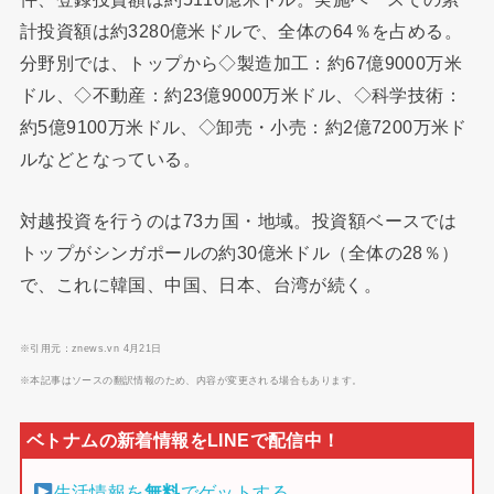
計投資額は約3280億米ドルで、全体の64％を占める。
分野別では、トップから◇製造加工：約67億9000万米
ドル、◇不動産：約23億9000万米ドル、◇科学技術：
約5億9100万米ドル、◇卸売・小売：約2億7200万米ド
ルなどとなっている。
対越投資を行うのは73カ国・地域。投資額ベースでは
トップがシンガポールの約30億米ドル（全体の28％）
で、これに韓国、中国、日本、台湾が続く。
※引用元：znews.vn 4月21日
※本記事はソースの翻訳情報のため、内容が変更される場合もあります。
生活情報を
無料
でゲットする