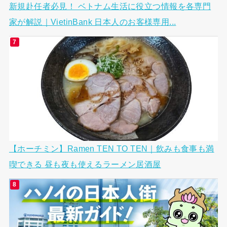
新規赴任者必見！ ベトナム生活に役立つ情報を各専門
家が解説｜VietinBank 日本人のお客様専用...
【ホーチミン】Ramen TEN TO TEN｜飲みも食事も満
喫できる 昼も夜も使えるラーメン居酒屋