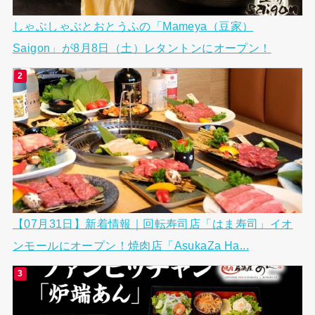
しゃぶしゃぶとおとうふの「Mameya（豆家）
Saigon」が8月8日（土）レタントンにオープン！
【07月31日】新着情報｜回転寿司店「はま寿司」イオ
ンモールにオープン！焼肉店「AsukaZa Ha...