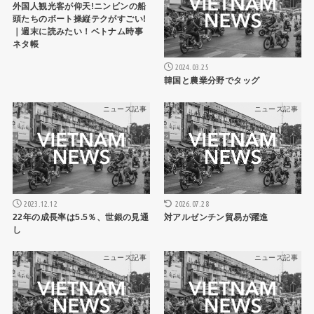
外国人観光客が仰天!ニンビンの船
頭たちのボート操縦テクがすごい!
｜週末に読みたい！ベトナム時事
ネタ帳
2024.03.25
韓国と農業分野でタッグ
ニュース記事
ニュース記事
2023.12.12
2026.07.28
22年の成長率は5.5％、世銀の見通
対アルゼンチン貿易が躍進
し
ニュース記事
ニュース記事