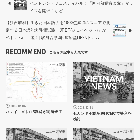
パントレンドフェスティバル！「河内熱饗音楽隊」がラ
イブを開催！など
【独占取材】生きた日本語力を1000点満点のスコアで測
定する日本語能力評価試験「JPET(ジェイペット)」が
ベトナムに上陸！| 駿河台学園×広済堂HRベトナム
RECOMMEND
ニュース記事
ニュース記事
2026.07.06
2023.12.12
ハノイ、メトロ5路線が同時竣工
セカンド不動産税HCMCで導入を
検討
ニュース記事
ニュース記事