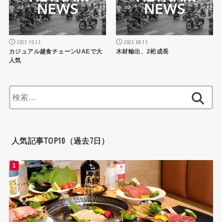
2023.10.13
2023.08.13
カジュアル越食チェーンUAEで大
木材輸出、2桁成長
人気
検
索:
人気記事TOP10（過去7日）