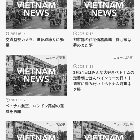
2026.07.14
2023.12.12
交通監視カメラ、違反取締りに効
都市部の住宅価格高騰 持ち家は
果
夢のまた夢
ニュース記事
ニュース記事
2023.11.13
3月24日はみんな大好きベトナムの
定番朝ごはんバインミーの日！｜
週末に読みたい！ベトナム時事ネ
タ帳
2023.12.12
ベトナム航空、ロンドン路線の運
航を再開
ニュース記事
ニュース記事