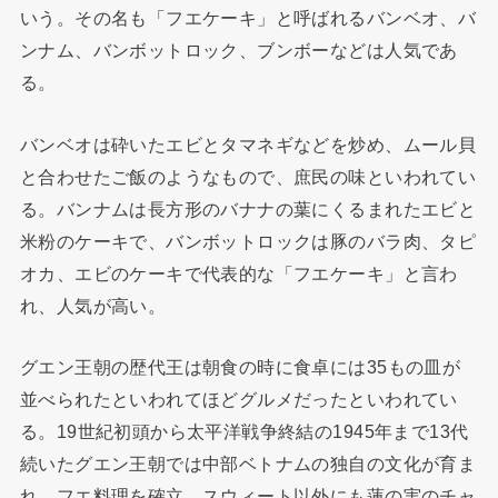
いう。その名も「フエケーキ」と呼ばれるバンベオ、バ
ンナム、バンボットロック、ブンボーなどは人気であ
る。
バンベオは砕いたエビとタマネギなどを炒め、ムール貝
と合わせたご飯のようなもので、庶民の味といわれてい
る。バンナムは長方形のバナナの葉にくるまれたエビと
米粉のケーキで、バンボットロックは豚のバラ肉、タピ
オカ、エビのケーキで代表的な「フエケーキ」と言わ
れ、人気が高い。
グエン王朝の歴代王は朝食の時に食卓には35もの皿が
並べられたといわれてほどグルメだったといわれてい
る。19世紀初頭から太平洋戦争終結の1945年まで13代
続いたグエン王朝では中部ベトナムの独自の文化が育ま
れ、フエ料理を確立。スウィート以外にも蓮の実のチャ