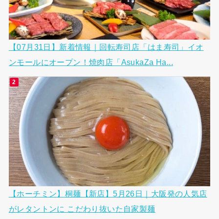
【07月31日】新着情報｜回転寿司店「はま寿司」イオ
ンモールにオープン！焼肉店「AsukaZa Ha...
【ホーチミン】桐麺【新店】5月26日｜大阪発の人気店
がレタントンに こだわり抜いた自家製麺