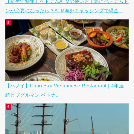
【新生活特集】ベトナムATMの使い方｜急にベトナムド
ンが必要になったら？ATM海外キャッシングで現金...
【ハノイ】Chao Ban Vietnamese Restaurant｜4年連
続ビブグルマン ベトナ...