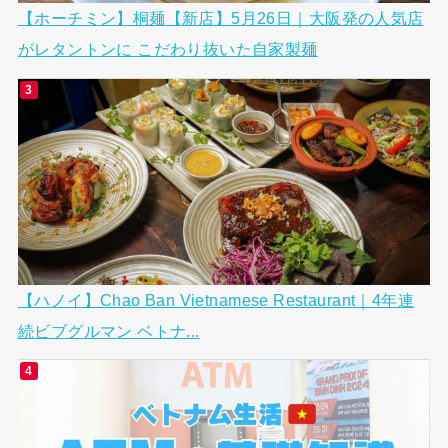
【ホーチミン】桐麺【新店】5月26日｜大阪発の人気店
がレタントンに こだわり抜いた自家製麺
【ハノイ】Chao Ban Vietnamese Restaurant｜4年連
続ビブグルマン ベトナ...