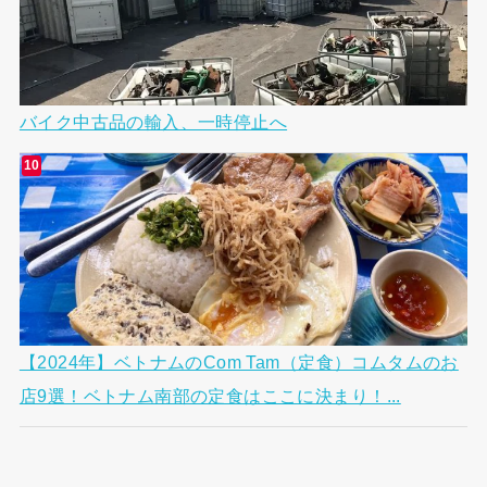
バイク中古品の輸入、一時停止へ
【2024年】ベトナムのCom Tam（定食）コムタムのお
店9選！ベトナム南部の定食はここに決まり！...