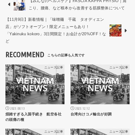
【みんなのヘルスケア】FASCIA KAPPA PHYSIO｜肩
こり、腰痛、など根本から改善する筋膜整体について
【11月9日】新着情報｜「味噌麺 千蔵 タオディエン
店」がソフトオープン！限定メニューもあり！
「Yakinuku kokoro」3日間限定！お会計が20%OFF！な
ど
RECOMMEND
ニュース記事
ニュース記事
2023.08.13
2023.12.12
煩雑すぎる入国手続き 航空各社
台湾向けコメ輸出が好調
の頭痛の種
ニュース記事
ニュース記事