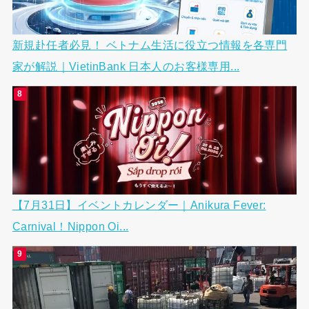
新規赴任者必見！ ベトナム生活に役立つ情報を各専門
家が解説｜VietinBank 日本人のお客様専用...
【7月31日】イベントカレンダー｜Anikura Fever:
Carnival！Nippon Oi...