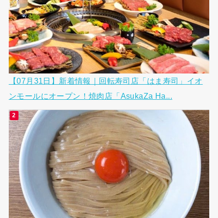
【07月31日】新着情報｜回転寿司店「はま寿司」イオ
ンモールにオープン！焼肉店「AsukaZa Ha...