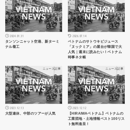
2026.07.14
2024.01.31
ベトナムのサトウキビジュース
タンソンニャット空港、新ターミ
「ヌックミア」の屋台が韓国で大
ナル着工
人気｜週末に読みたい！ベトナム
時事ネタ帳
ニュース記事
ニュース記事
2023.12.13
2023.12.12
大型連休、中部のツアーが人気
【HIRAIWAベトナム】ベトナムの
工業団地・土地情報ベスト100リス
ト無料進呈！