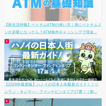
【新生活特集】ベトナムATMの使い方｜急にベトナムド
ンが必要になったら？ATM海外キャッシングで現金...
【2026年最新版】ハノイの日本人街最新ガイド！｜リ
ンラン・キンマ―・ファンケビンエリア17選！｜飲...