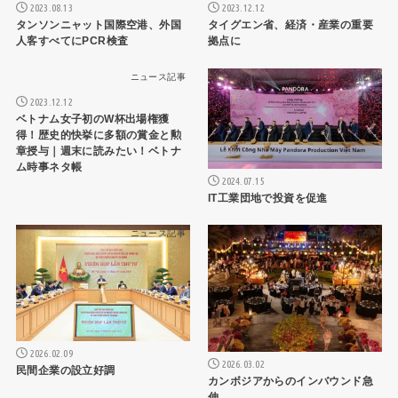
2023.08.13
2023.12.12
タンソンニャット国際空港、外国
タイグエン省、経済・産業の重要
人客すべてにPCR検査
拠点に
ニュース記事
ニュース記事
2023.12.12
ベトナム女子初のW杯出場権獲
得！歴史的快挙に多額の賞金と勲
章授与｜週末に読みたい！ベトナ
ム時事ネタ帳
2024.07.15
IT工業団地で投資を促進
ニュース記事
ニュース記事
2026.02.09
2026.03.02
民間企業の設立好調
カンボジアからのインバウンド急
伸