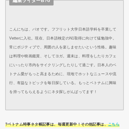
編集ライターB?o
こんにちは、バオです。フフリット大学日本語学科を卒業して
Vetterに入社。現在、日本語検定のN1取得に向けて猛勉強中。
常にポジティブで、周囲の人を楽しませたいという性格。趣味
は料理や映画鑑賞、そしてヨガ。週末は、料理をしたりカフェ
にいったり市内をサイクリングしたりして過ごす。日本人のベ
トナム愛がもっと高まるために、現地でホットなニュースや流
行、有益なトピックを毎日探している。もっとベトナムに興味
を持ってもらえるようにネタ探しがんばってます！
?ベトナム時事ネタ帳記事は、毎週更新中！その他記事は、
こちら