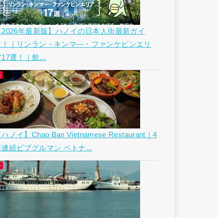
【2026年最新版】ハノイの日本人街最新ガイ
ド！｜リンラン・キンマ―・ファンケビンエリ
17選！｜飲...
ハノイ】Chao Ban Vietnamese Restaurant｜4
年連続ビブグルマン ベトナ...