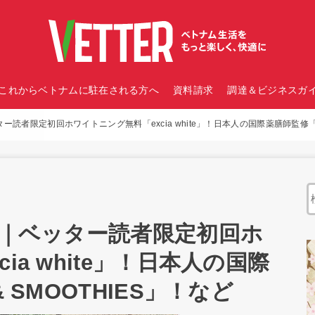
これからベトナムに駐在される方へ
資料請求
調達＆ビジネスガイ
ー読者限定初回ホワイトニング無料「excia white」！日本人の国際薬膳師監修「SO
報｜ベッター読者限定初回ホ
ia white」！日本人の国際
 SMOOTHIES」！など