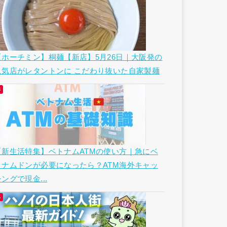
【ホーチミン】桐麺【新店】5月26日｜大阪発の
人気店がレタントンに こだわり抜いた自家製麺
【新生活特集】ベトナムATMの使い方｜急にベ
トナムドンが必要になったら？ATM海外キャッ
ングで現金...