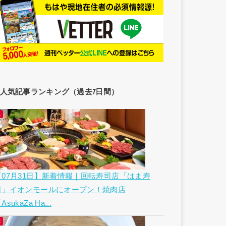
人気記事ランキング（過去7日間）
【07月31日】新着情報｜回転寿司店「はま寿
司」イオンモールにオープン！焼肉店
AsukaZa Ha...