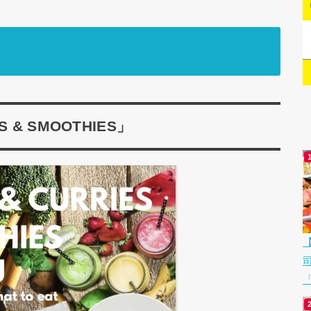
& SMOOTHIES」
「