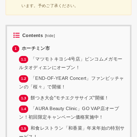
います。予めご了承ください。
Contents
[
hide
]
ホーチミン市
1
「マツモトキヨシ4号店」ビンコムメガモー
1.1
ルタオディエンにオープン！
「END-OF-YEAR Concert」ファンビッチャ
1.2
ンの「桜々」で開催！
餅つき大会”モチエクササイズ”開催！
1.3
「AURA Beauty Clinic」GO VAP店オープ
1.4
ン！初回限定キャンペーン価格実施中！
和食レストラン「和香菜」年末年始の特別サ
1.5
ービス！