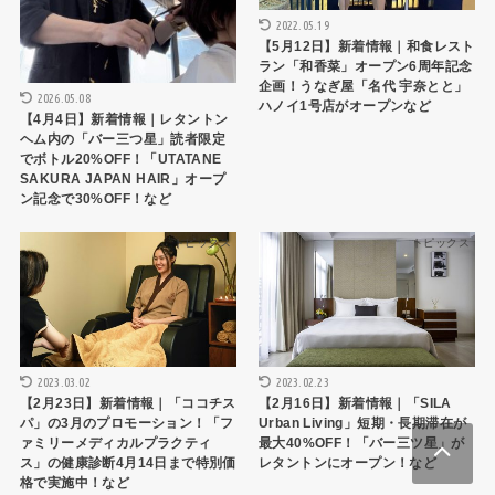
2022.05.19
【5月12日】新着情報｜和食レスト
ラン「和香菜」オープン6周年記念
企画！うなぎ屋「名代 宇奈とと」
2026.05.08
ハノイ1号店がオープンなど
【4月4日】新着情報｜レタントン
ヘム内の「バー三つ星」読者限定
でボトル20%OFF！「UTATANE
SAKURA JAPAN HAIR」オープ
ン記念で30%OFF！など
トピックス
トピックス
2023.03.02
2023.02.23
【2月23日】新着情報｜「ココチス
【2月16日】新着情報｜「SILA
パ」の3月のプロモーション！「フ
Urban Living」短期・長期滞在が
ァミリーメディカルプラクティ
最大40%OFF！「バー三ツ星」が
ス」の健康診断4月14日まで特別価
レタントンにオープン！など
格で実施中！など