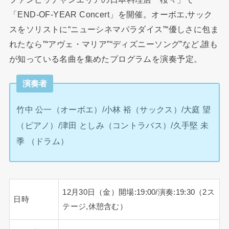
「END-OF-YEAR Concert」を開催。オーボエ,サック
スをソリストに“ニューシネマパラダイス”“優しさに包ま
れたなら”“アヴェ・マリア”“ディズニーソング”など,誰も
が知っている名曲を集めたプログラムを演奏予定。
演奏者
竹中 公一（オーボエ）/小林 裕（サックス）/大庭 望
（ピアノ）/津田 としみ（コントラバス）/久手堅 未
季 （ドラム）
12月30日（金）開場:19:00/演奏:19:30（2ス
日時
テージ,休憩含む）