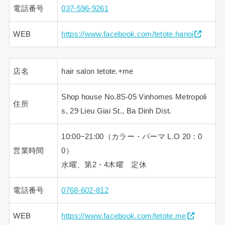
電話番号
037-596-9261
WEB
https://www.facebook.com/tetote.hanoi
店名
hair salon tetote.+me
Shop house No.8S-05 Vinhomes Metropoli
住所
s, 29 Lieu Giai St., Ba Dinh Dist.
10:00−21:00（カラー・パーマ L.O 20：0
営業時間
0）
水曜、第2・4木曜 定休
電話番号
0768-602-812
WEB
https://www.facebook.com/tetote.me