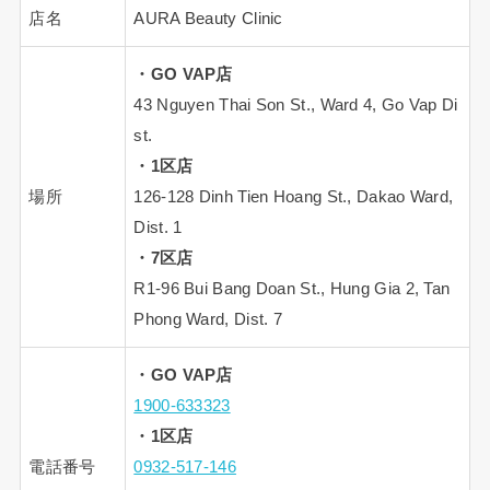
店名
AURA Beauty Clinic
・GO VAP店
43 Nguyen Thai Son St., Ward 4, Go Vap Di
st.
・1区店
場所
126-128 Dinh Tien Hoang St., Dakao Ward,
Dist. 1
・7区店
R1-96 Bui Bang Doan St., Hung Gia 2, Tan
Phong Ward, Dist. 7
・GO VAP店
1900-633323
・1区店
電話番号
0932-517-146