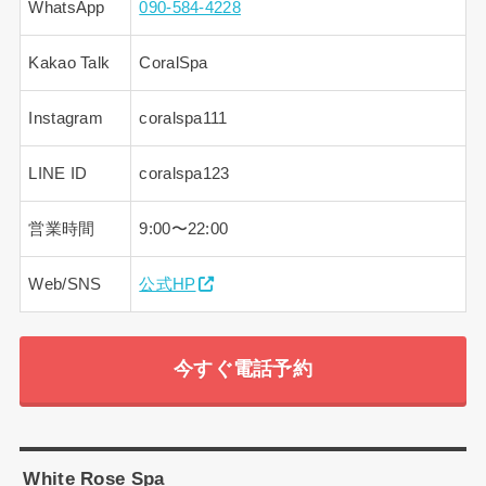
WhatsApp
090-584-4228
Kakao Talk
CoralSpa
Instagram
coralspa111
LINE ID
coralspa123
営業時間
9:00〜22:00
Web/SNS
公式HP
今すぐ電話予約
White Rose Spa