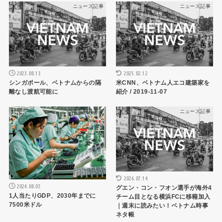
ニュース記事
ニュース記事
2023.08.13
2025.02.12
シンガポール、ベトナムからの隔
米CNN、ベトナム人エコ建築家を
離なし渡航可能に
紹介 / 2019-11-07
ニュース記事
ニュース記事
2026.07.14
2024.08.05
グエン・コン・フオン選手が海外4
1人当たりGDP、2030年までに
チーム目となる横浜FCに移籍加入
7500米ドル
｜週末に読みたい！ベトナム時事
ネタ帳