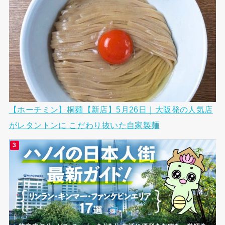
【ホーチミン】桐麺【新店】5月26日｜大阪発の人気店
がレタントンに こだわり抜いた自家製麺