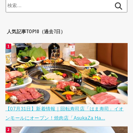
検
索:
人気記事TOP10（過去7日）
【07月31日】新着情報｜回転寿司店「はま寿司」イオ
ンモールにオープン！焼肉店「AsukaZa Ha...