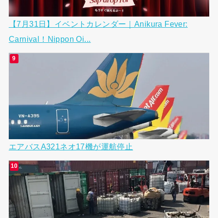
【7月31日】イベントカレンダー｜Anikura Fever:
Carnival！Nippon Oi...
エアバスA321ネオ17機が運航停止