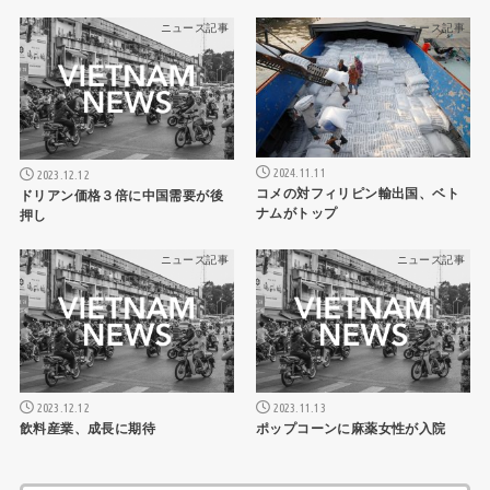
ニュース記事
ニュース記事
2024.11.11
2023.12.12
コメの対フィリピン輸出国、ベト
ドリアン価格３倍に中国需要が後
ナムがトップ
押し
ニュース記事
ニュース記事
2023.12.12
2023.11.13
飲料産業、成長に期待
ポップコーンに麻薬女性が入院