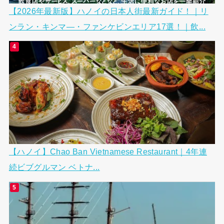
【2026年最新版】ハノイの日本人街最新ガイド！｜リ
ンラン・キンマ―・ファンケビンエリア17選！｜飲...
【ハノイ】Chao Ban Vietnamese Restaurant｜4年連
続ビブグルマン ベトナ...