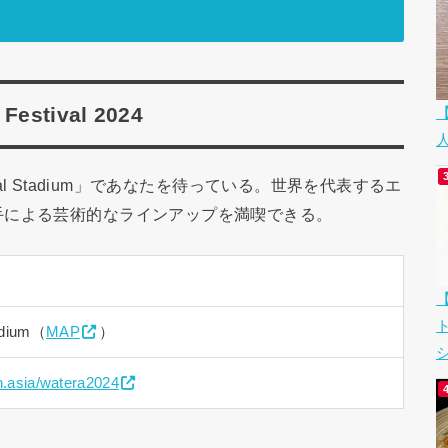
estival 2024
ional Stadium」であなたを待っている。世界を代表するエ
手による芸術的なラインアップを満喫できる。
adium（
MAP
）
シ
on.asia/watera2024