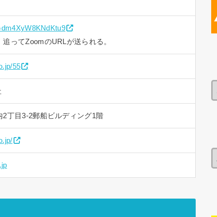
CDGdm4XyW8KNdKtu9
追ってZoomのURLが送られる。
.jp/55
社
2丁目3-2郵船ビルディング1階
.jp/
jp