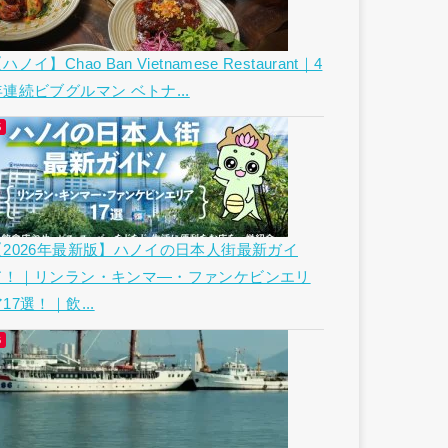
ハノイ】Chao Ban Vietnamese Restaurant｜4
年連続ビブグルマン ベトナ...
【2026年最新版】ハノイの日本人街最新ガイ
ド！｜リンラン・キンマ―・ファンケビンエリ
17選！｜飲...