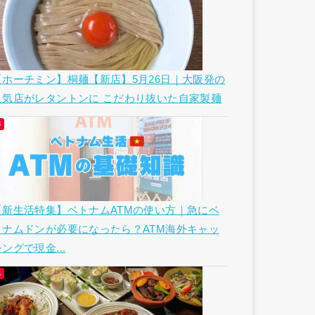
【ホーチミン】桐麺【新店】5月26日｜大阪発の
人気店がレタントンに こだわり抜いた自家製麺
【新生活特集】ベトナムATMの使い方｜急にベ
トナムドンが必要になったら？ATM海外キャッ
ングで現金...