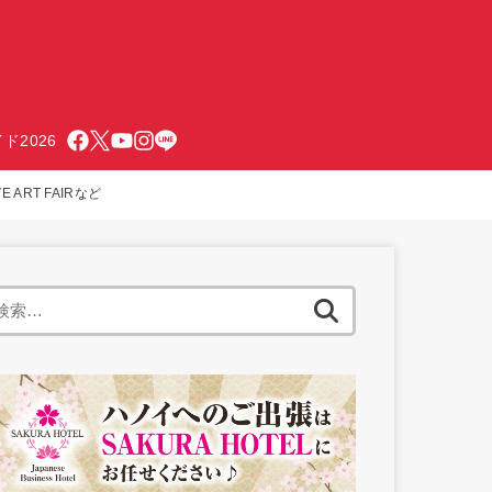
ド2026
ART FAIRなど
検
索: