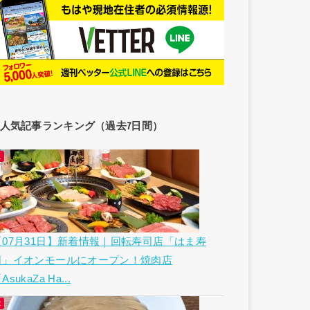
人気記事ランキング（過去7日間）
【07月31日】新着情報｜回転寿司店「はま寿
司」イオンモールにオープン！焼肉店
AsukaZa Ha...