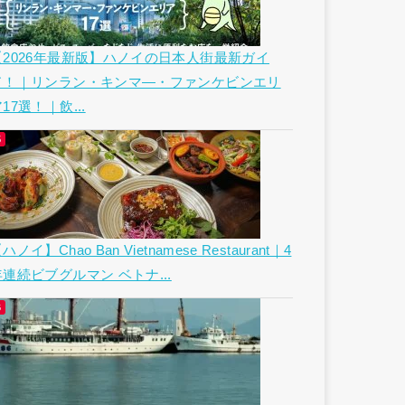
【2026年最新版】ハノイの日本人街最新ガイ
ド！｜リンラン・キンマ―・ファンケビンエリ
17選！｜飲...
ハノイ】Chao Ban Vietnamese Restaurant｜4
年連続ビブグルマン ベトナ...