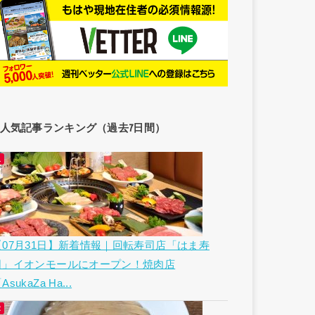
人気記事ランキング（過去7日間）
【07月31日】新着情報｜回転寿司店「はま寿
司」イオンモールにオープン！焼肉店
AsukaZa Ha...