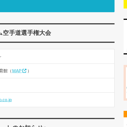
ナム空手道選手権大会
～
体育館（
MAP
）
.co.jp