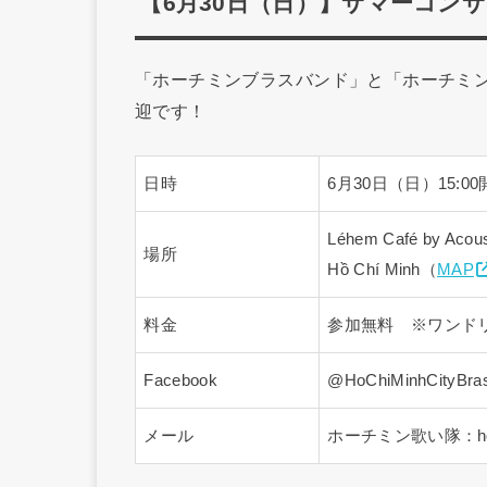
【6月30日（日）】サマーコン
「ホーチミンブラスバンド」と「ホーチミン
迎です！
日時
6月30日（日）15:0
Léhem Café by Acous
場所
Hồ Chí Minh（
MAP
料金
参加無料 ※ワンド
Facebook
@HoChiMinhCityBra
メール
ホーチミン歌い隊：hochim