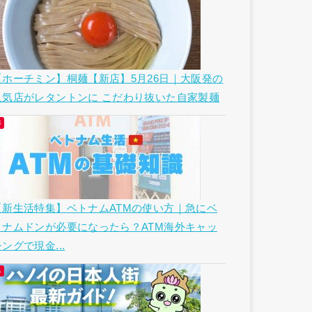
【ホーチミン】桐麺【新店】5月26日｜大阪発の
人気店がレタントンに こだわり抜いた自家製麺
【新生活特集】ベトナムATMの使い方｜急にベ
トナムドンが必要になったら？ATM海外キャッ
ングで現金...