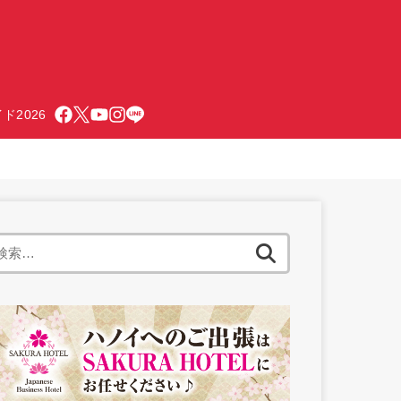
ド2026
検
索: