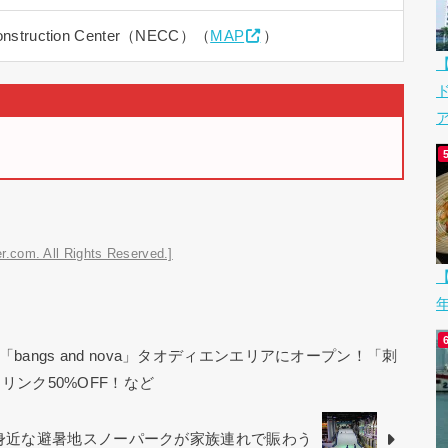
n Construction Center（NECC）（
MAP
）
ア
r.com. All Rights Reserved.]
【
angs and nova」タオディエンエリアにオープン！「刺
リンク50%OFF！など
身近な避暑地スノーパークが家族連れで賑わう