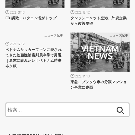
2023.08.13
2023.12.12
FDI誘致、バクニン省がトップ
タンソンニャット空港、外資企業
から改善要望
ニュース記事
ニュース記事
2023.12.12
ベトナムサッカーファンに愛され
てきた佐藤隆治審判員今季で勇退
｜週末に読みたい！ベトナム時事
ネタ帳
2023.11.13
東急、ブンタウ市の分譲マンショ
ン事業に参画
検
索: