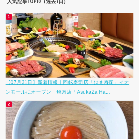
人気記事TOP10（過去7日）
【07月31日】新着情報｜回転寿司店「はま寿司」イオ
ンモールにオープン！焼肉店「AsukaZa Ha...