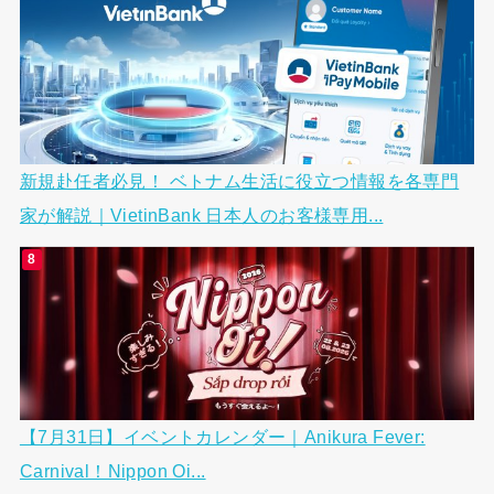
新規赴任者必見！ ベトナム生活に役立つ情報を各専門
家が解説｜VietinBank 日本人のお客様専用...
【7月31日】イベントカレンダー｜Anikura Fever:
Carnival！Nippon Oi...