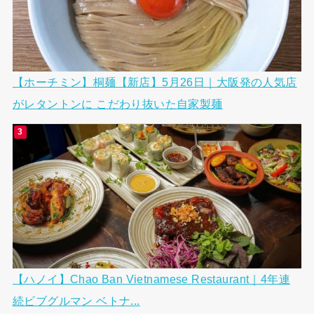
【ホーチミン】桐麺【新店】5月26日｜大阪発の人気店
がレタントンに こだわり抜いた自家製麺
【ハノイ】Chao Ban Vietnamese Restaurant｜4年連
続ビブグルマン ベトナ...