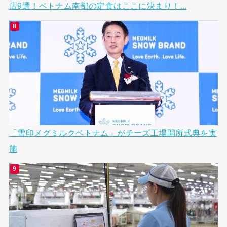
店9選！ベトナム南部の定食はここに決まり！...
「雪印メグミルクベトナム」がチーズ工場開所式典を実
施