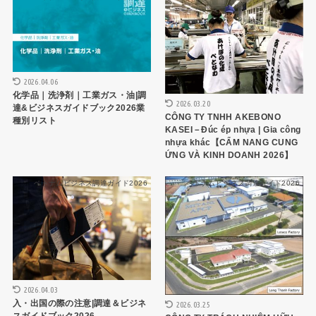
2026.04.06
化学品｜洗浄剤｜工業ガス・油|調
2026.03.20
達&ビジネスガイドブック2026業
CÔNG TY TNHH AKEBONO
種別リスト
KASEI－Đúc ép nhựa | Gia công
nhựa khác【CẨM NANG CUNG
ỨNG VÀ KINH DOANH 2026】
ベトナムビジネス調達ガイド2026
ベトナムビジネス調達ガイド2026
2026.04.03
入・出国の際の注意|調達＆ビジネ
2026.03.25