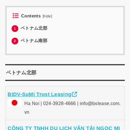
Contents
[
hide
]
ベトナム北部
1
ベトナム南部
2
ベトナム北部
BIDV-SuMi Trust Leasing
Ha Noi | 024-3928-4666 | info@bslease.com.
vn
CÔNG TY TNHH DU LỊCH VẬN TẢI NGỌC MI