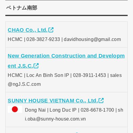
ベトナム南部
CHAO Co., Ltd.
HCMC | 028-3827-9233 | davidhousing@gmail.com
New Generation Construction and Developm
ent J.S.C.
HCMC | Loc An Binh Son IP | 028-3911-1453 | sales
@ngJ.S.C.com
SUNNY HOUSE VIETNAM Co., Ltd.
Dong Nai | Long Duc IP | 028-6678-1700 | sh
i.oba@sunny-house.com.vn