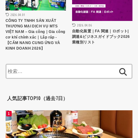
2026.04.01
CÔNG TY TNHH SẢN XUẤT
2026.04.06
THƯƠNG MẠI DỊCH VỤ MTS
自動化装置｜FA 関連｜ロボット|
VIỆT NAM – Gia công｜Gia công
調達&ビジネスガイドブック2026
cơ khí chính xác｜Lắp ráp -
業種別リスト
【CẨM NANG CUNG ỨNG VÀ
KINH DOANH 2026】
検
索:
人気記事TOP10（過去7日）