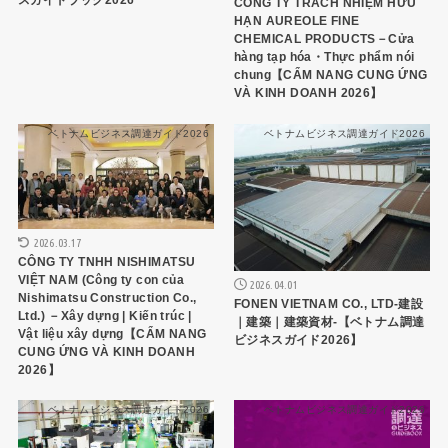
スガイドブック2026
CÔNG TY TRÁCH NHIỆM HỮU
HẠN AUREOLE FINE
CHEMICAL PRODUCTS－Cửa
hàng tạp hóa・Thực phẩm nói
chung【CẨM NANG CUNG ỨNG
VÀ KINH DOANH 2026】
ベトナムビジネス調達ガイド2026
ベトナムビジネス調達ガイド2026
2026.03.17
CÔNG TY TNHH NISHIMATSU
VIỆT NAM (Công ty con của
2026.04.01
Nishimatsu Construction Co.,
FONEN VIETNAM CO., LTD-建設
Ltd.) －Xây dựng | Kiến trúc |
｜建築｜建築資材-【ベトナム調達
Vật liệu xây dựng【CẨM NANG
ビジネスガイド2026】
CUNG ỨNG VÀ KINH DOANH
2026】
ベトナムビジネス調達ガイド2026
ベトナムビジネス調達ガイド2026