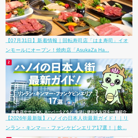
【07月31日】新着情報｜回転寿司店「はま寿司」イオ
ンモールにオープン！焼肉店「AsukaZa Ha...
【2026年最新版】ハノイの日本人街最新ガイド！｜リ
ンラン・キンマ―・ファンケビンエリア17選！｜飲...