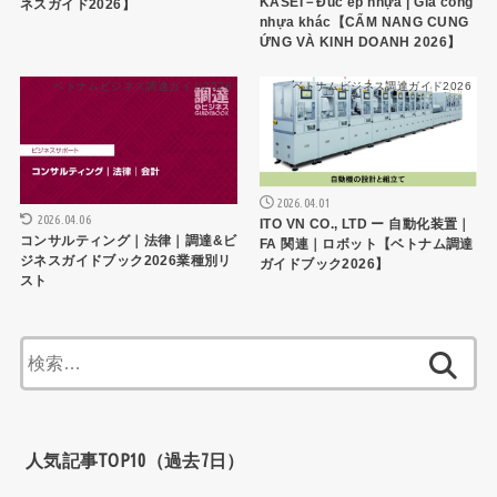
KASEI－Đúc ép nhựa | Gia công
ネスガイド2026】
nhựa khác【CẨM NANG CUNG
ỨNG VÀ KINH DOANH 2026】
ベトナムビジネス調達ガイド2026
ベトナムビジネス調達ガイド2026
2026.04.01
2026.04.06
ITO VN CO., LTD ー 自動化装置｜
コンサルティング｜法律｜調達&ビ
FA 関連｜ロボット【ベトナム調達
ジネスガイドブック2026業種別リ
ガイドブック2026】
スト
検
索:
人気記事TOP10（過去7日）