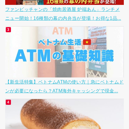
ファンビッチャンの「焼肉居酒屋 炉端あん」ランチメ
ニュー開始！16種類の幕の内弁当が登場！お得な1品...
【新生活特集】ベトナムATMの使い方｜急にベトナムド
ンが必要になったら？ATM海外キャッシングで現金...