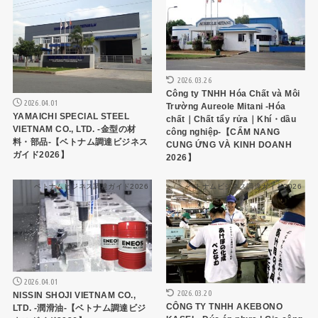
2026.03.26
Công ty TNHH Hóa Chất và Môi
2026.04.01
Trường Aureole Mitani -Hóa
YAMAICHI SPECIAL STEEL
chất｜Chất tẩy rửa｜Khí・dầu
VIETNAM CO., LTD. -金型の材
công nghiệp-【CẨM NANG
料・部品-【ベトナム調達ビジネス
CUNG ỨNG VÀ KINH DOANH
ガイド2026】
2026】
ベトナムビジネス調達ガイド2026
ベトナムビジネス調達ガイド2026
2026.04.01
2026.03.20
NISSIN SHOJI VIETNAM CO.,
CÔNG TY TNHH AKEBONO
LTD. -潤滑油-【ベトナム調達ビジ