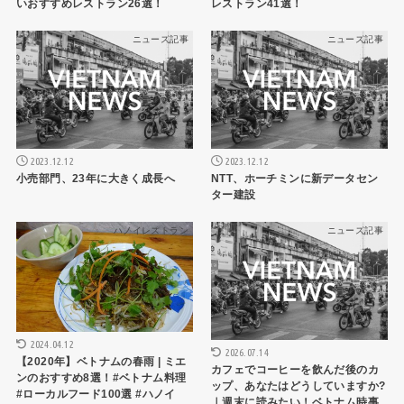
いおすすめレストラン26選！
レストラン41選！
ニュース記事
ニュース記事
2023.12.12
2023.12.12
小売部門、23年に大きく成長へ
NTT、ホーチミンに新データセン
ター建設
ハノイレストラン
ニュース記事
2024.04.12
2026.07.14
【2020年】ベトナムの春雨 | ミエ
カフェでコーヒーを飲んだ後のカ
ンのおすすめ8選！#ベトナム料理
ップ、あなたはどうしていますか?
#ローカルフード100選 #ハノイ
｜週末に読みたい！ベトナム時事