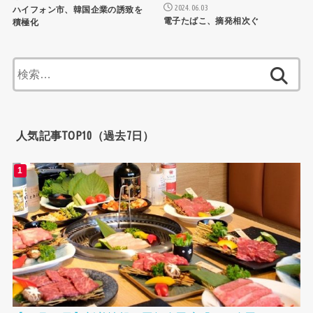
2024.06.03
ハイフォン市、韓国企業の誘致を
電子たばこ、摘発相次ぐ
積極化
検
索:
人気記事TOP10（過去7日）