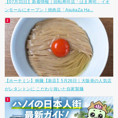
【07月31日】新着情報｜回転寿司店「はま寿司」イオ
ンモールにオープン！焼肉店「AsukaZa Ha...
【ホーチミン】桐麺【新店】5月26日｜大阪発の人気店
がレタントンに こだわり抜いた自家製麺