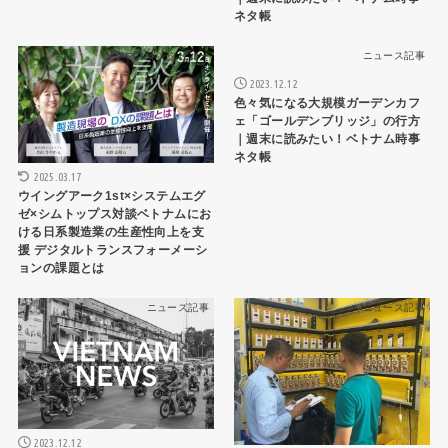
ネタ帳
ビジネスインタビュー
ニュース記事
2023.12.12
色々気になる大規模ガーデンカフ
ェ「ゴールデンブリッジ」の行方
｜週末に読みたい！ベトナム時事
ネタ帳
2025.03.17
ウイングアーク1st×システムエグ
ゼ×シムトップス対談ベトナムにお
ける日系製造業の生産性向上を支
援 デジタルトランスフォーメーシ
ョンの課題とは
ニュース記事
ニュース記事
2023.12.12