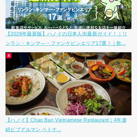
【2026年最新版】ハノイの日本人街最新ガイド！｜リ
ンラン・キンマ―・ファンケビンエリア17選！｜飲...
【ハノイ】Chao Ban Vietnamese Restaurant｜4年連
続ビブグルマン ベトナ...