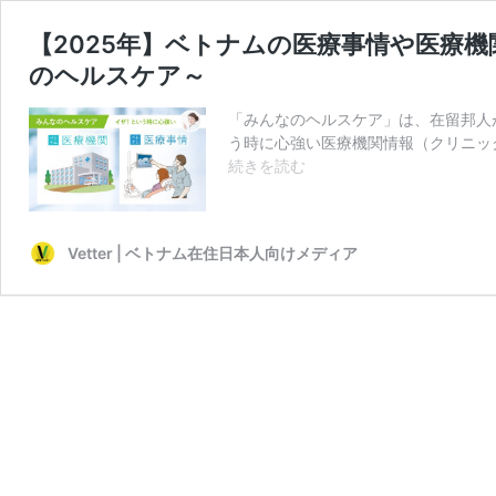
【2025年】ベトナムの医療事情や医療
のヘルスケア～
「みんなのヘルスケア」は、在留邦人
う時に心強い医療機関情報（クリニック・
【2025
続きを読む
年】
ベ
ト
Vetter | ベトナム在住日本人向けメディア
ナ
ム
の
医
療
事
情
や
医
療
機