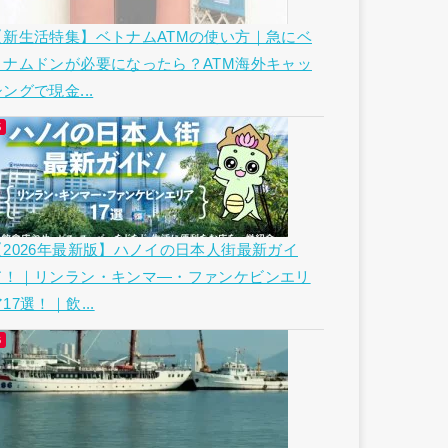
【新生活特集】ベトナムATMの使い方｜急にベ
トナムドンが必要になったら？ATM海外キャッ
ングで現金...
【2026年最新版】ハノイの日本人街最新ガイ
ド！｜リンラン・キンマ―・ファンケビンエリ
17選！｜飲...