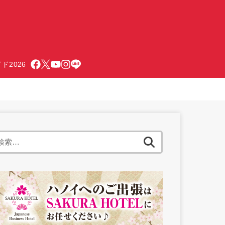
ド2026
検
索: