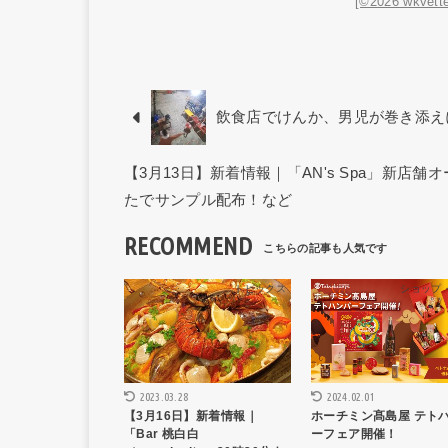
[©2026 wkvette
飲食店でけんか、男児が巻き添え
【3月13日】新着情報｜「AN's Spa」新店舗
たでサンプル配布！など
RECOMMEND
トピックス
ショップ
2023.03.28
2024.02.01
【3月16日】新着情報｜
ホーチミン髙島屋 テト
「Bar 桃白白
ーフェア開催！