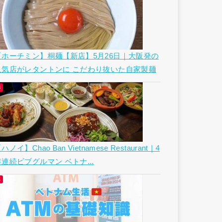
【ホーチミン】桐麺【新店】5月26日｜大阪発の
人気店がレタントンに こだわり抜いた自家製麺
ハノイ】Chao Ban Vietnamese Restaurant｜4
年連続ビブグルマン ベトナ...