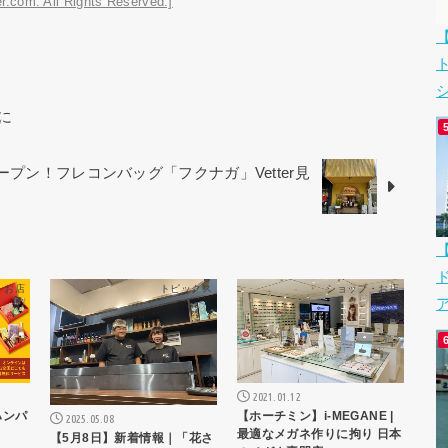
r.com. All Rights Reserved.]
シ
に
オープン！フレコンバッグ「フクナガ」Vetter見
・お店
トピックス
ショップ・お店
ア
2021.01.12
ハンパ
【ホーチミン】i-MEGANE |
2025.05.08
最適なメガネ作りに拘り 日本
【5月8日】新着情報｜「花さ