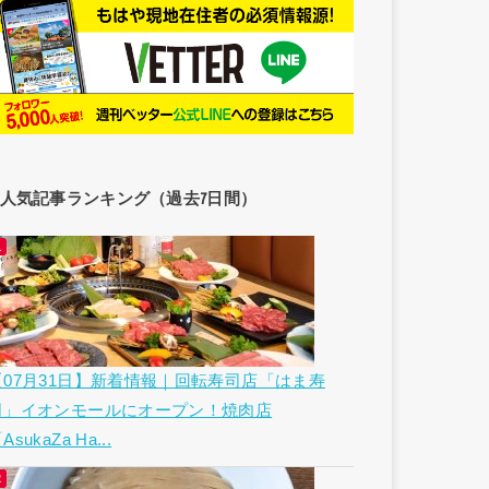
人気記事ランキング（過去7日間）
【07月31日】新着情報｜回転寿司店「はま寿
司」イオンモールにオープン！焼肉店
AsukaZa Ha...