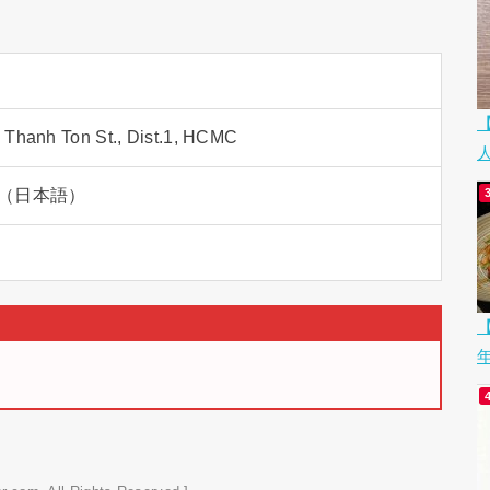
 Thanh Ton St., Dist.1, HCMC
（日本語）
【