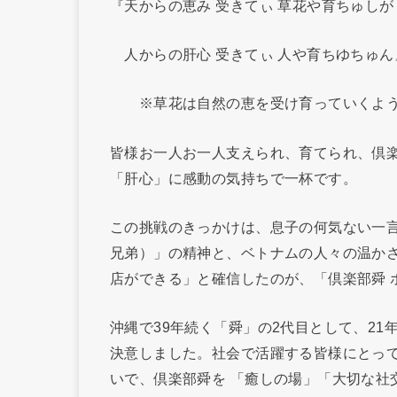
『天からの恵み 受きてぃ 草花や育ちゅしが
人からの肝心 受きてぃ 人や育ちゆちゅん
※草花は自然の恵を受け育っていくよう
皆様お一人お一人支えられ、育てられ、倶
「肝心」に感動の気持ちで一杯です。
この挑戦のきっかけは、息子の何気ない一
兄弟）」の精神と、ベトナムの人々の温か
店ができる」と確信したのが、「倶楽部舜 
沖縄で39年続く「舜」の2代目として、2
決意しました。社会で活躍する皆様にとっ
いで、倶楽部舜を 「癒しの場」「大切な社