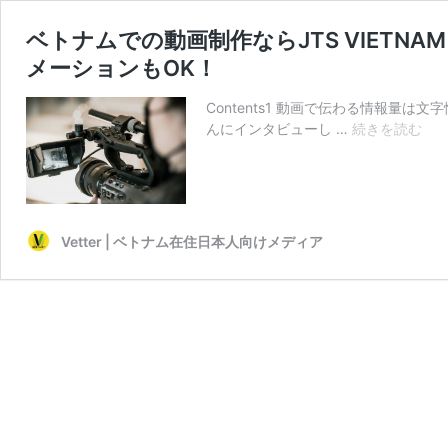
ベトナムでの動画制作ならJTS VIET
メーションもOK！
Contents1 動画で伝わる情報量は文字
ベ
んにインタビューし …
続きを読む
ト
ナ
ム
で
の
Vetter | ベトナム在住日本人向けメディア
動
画
制
作
な
ら
JTS
VIE
｜
企