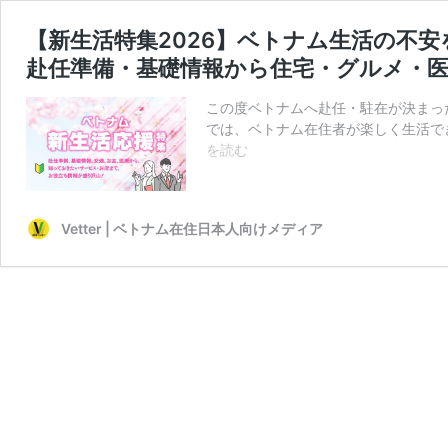
【新生活特集2026】ベトナム生活の不
赴任準備・基礎情報から住宅・グルメ・
この度ベトナムへ赴任・駐在が決まっ
では、ベトナム在住者が楽しく生活できる
【新
を読む
生
活
特
Vetter | ベトナム在住日本人向けメディア
集
2026】
ベ
ト
ナ
ム
生
活
の
不
安