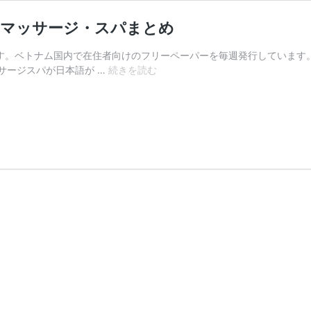
なマッサージ・スパまとめ
部です。ベトナム国内で在住者向けのフリーペーパーを毎週発行していま
【2026
サージスパが日本語が …
続きを読む
年】
ハ
ノ
イ
で
オ
ス
ス
メ
の
ま
じ
め
な
マ
ッ