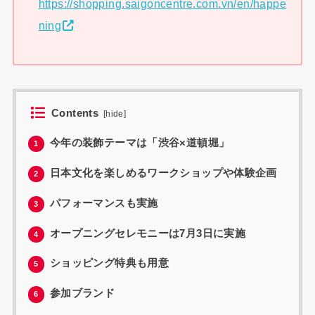
https://shopping.saigoncentre.com.vn/en/happe
ning
Contents
[
hide
]
今年の装飾テーマは「渋谷×道頓堀」
1
日本文化を楽しめるワークショップや体験企画
2
パフォーマンスも実施
3
オープニングセレモニーは7月3日に実施
4
ショッピング特典も用意
5
参加ブランド
6