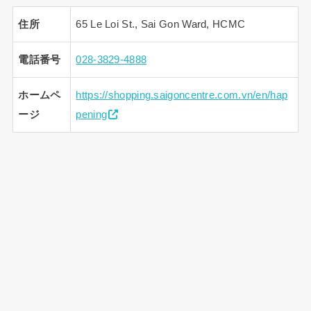
住所
65 Le Loi St., Sai Gon Ward, HCMC
電話番号
028-3829-4888
ホームペ
https://shopping.saigoncentre.com.vn/en/hap
ージ
pening