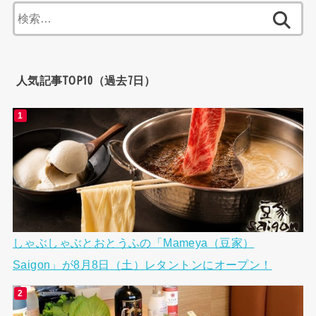
検
索:
人気記事TOP10（過去7日）
しゃぶしゃぶとおとうふの「Mameya（豆家）
Saigon」が8月8日（土）レタントンにオープン！