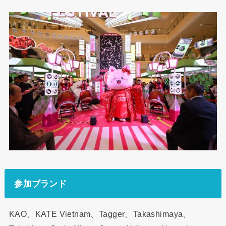
参加ブランド
KAO、KATE Vietnam、Tagger、Takashimaya、