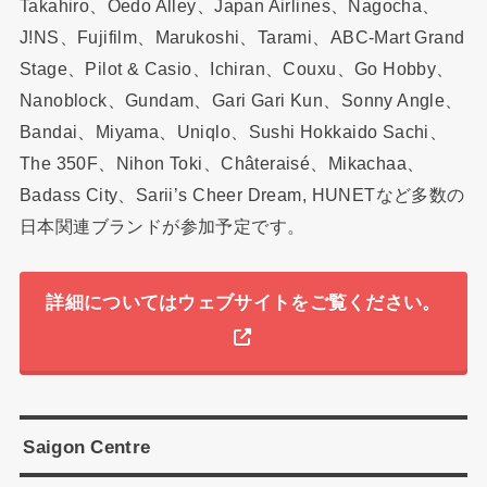
Takahiro、Oedo Alley、Japan Airlines、Nagocha、
J!NS、Fujifilm、Marukoshi、Tarami、ABC-Mart Grand
Stage、Pilot & Casio、Ichiran、Couxu、Go Hobby、
Nanoblock、Gundam、Gari Gari Kun、Sonny Angle、
Bandai、Miyama、Uniqlo、Sushi Hokkaido Sachi、
The 350F、Nihon Toki、Châteraisé、Mikachaa、
Badass City、Sarii’s Cheer Dream, HUNETなど多数の
日本関連ブランドが参加予定です。
詳細についてはウェブサイトをご覧ください。
Saigon Centre