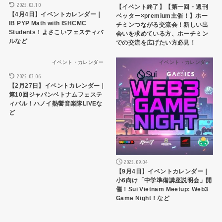
2025.02.10
【イベント終了】【第一回・週刊
【4月4日】イベントカレンダー｜
ベッター×premium主催！】ホー
IB PYP Math with ISHCMC
チミンつながる交流会！新しい出
Students！よさこいフェスティバ
会いを求めている方、ホーチミン
ルなど
での交流を広げたい方必見！
イベント・カレンダー
イベント・カレンダー
2025.03.06
【2月27日】イベントカレンダー｜
第10回ジャパンベトナムフェステ
ィバル！ハノイ熱饗音楽隊LIVEな
ど
2025.09.04
【9月4日】イベントカレンダー｜
小6向け「中学準備講座説明会」開
催！Sui Vietnam Meetup: Web3
Game Night！など