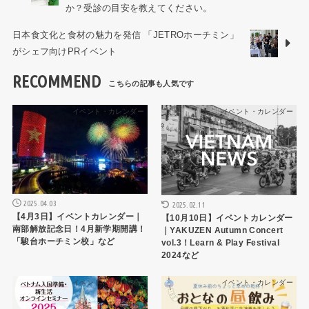
か？受診の目安を教えてください。
日本食文化と食材の魅力を発信 「JETROホーチミン」
がシェフ向けPRイベント
RECOMMEND
イベント・カレンダー
イベント・カレンダー
2025.04.03
2025.02.11
【4月3日】イベントカレンダー｜
【10月10日】イベントカレンダー
南部解放記念日！4月新学期開講！
｜YAKUZEN Autumn Concert
「駿台ホーチミン校」など
vol.3！Learn & Play Festival
2024など
イベント・カレンダー
イベント・カレンダー