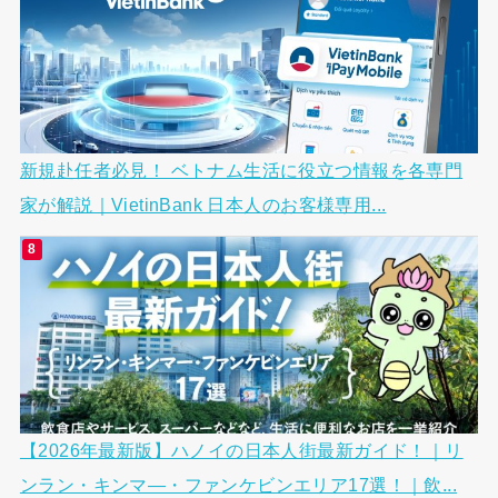
新規赴任者必見！ ベトナム生活に役立つ情報を各専門
家が解説｜VietinBank 日本人のお客様専用...
【2026年最新版】ハノイの日本人街最新ガイド！｜リ
ンラン・キンマ―・ファンケビンエリア17選！｜飲...