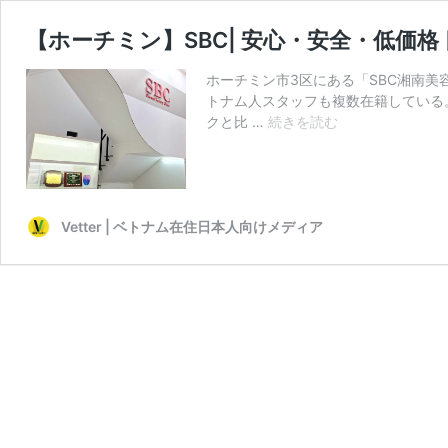
【ホーチミン】SBC| 安心・安全・低価
ホーチミン市3区にある「SBC湘南
トナム人スタッフも複数在籍している
【ホ
クと比 …
続きを読む
ー
チ
ミ
ン】
SBC|
Vetter | ベトナム在住日本人向けメディア
安
心・
安
全・
低
価
格
日
本
最